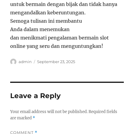
untuk bermain dengan bijak dan tidak hanya
mengandalkan keberuntungan.
Semoga tulisan ini membantu
Anda dalam menemukan
dan menikmati pengalaman bermain slot
online yang seru dan menguntungkan!
Author
Posted
admin
September 23, 2025
on
Leave a Reply
Your email address will not be published.
Required fields
are marked
*
COMMENT
*