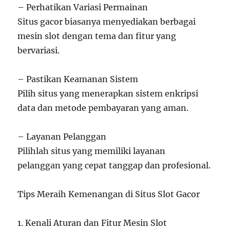
– Perhatikan Variasi Permainan
Situs gacor biasanya menyediakan berbagai
mesin slot dengan tema dan fitur yang
bervariasi.
– Pastikan Keamanan Sistem
Pilih situs yang menerapkan sistem enkripsi
data dan metode pembayaran yang aman.
– Layanan Pelanggan
Pilihlah situs yang memiliki layanan
pelanggan yang cepat tanggap dan profesional.
Tips Meraih Kemenangan di Situs Slot Gacor
1. Kenali Aturan dan Fitur Mesin Slot