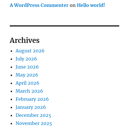
A WordPress Commenter
on
Hello world!
Archives
August 2026
July 2026
June 2026
May 2026
April 2026
March 2026
February 2026
January 2026
December 2025
November 2025