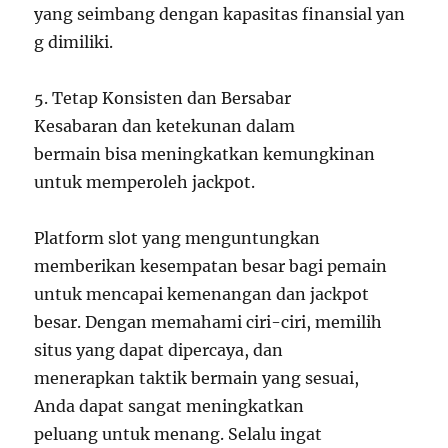
yang seimbang dengan kapasitas finansial yan
g dimiliki.
5. Tetap Konsisten dan Bersabar
Kesabaran dan ketekunan dalam
bermain bisa meningkatkan kemungkinan
untuk memperoleh jackpot.
Platform slot yang menguntungkan
memberikan kesempatan besar bagi pemain
untuk mencapai kemenangan dan jackpot
besar. Dengan memahami ciri-ciri, memilih
situs yang dapat dipercaya, dan
menerapkan taktik bermain yang sesuai,
Anda dapat sangat meningkatkan
peluang untuk menang. Selalu ingat