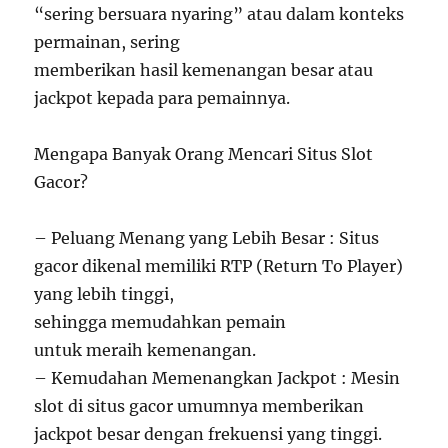
“sering bersuara nyaring” atau dalam konteks
permainan, sering
memberikan hasil kemenangan besar atau
jackpot kepada para pemainnya.
Mengapa Banyak Orang Mencari Situs Slot
Gacor?
– Peluang Menang yang Lebih Besar : Situs
gacor dikenal memiliki RTP (Return To Player)
yang lebih tinggi,
sehingga memudahkan pemain
untuk meraih kemenangan.
– Kemudahan Memenangkan Jackpot : Mesin
slot di situs gacor umumnya memberikan
jackpot besar dengan frekuensi yang tinggi.