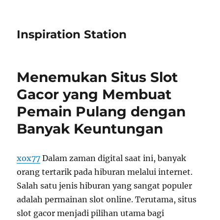
Inspiration Station
Menemukan Situs Slot
Gacor yang Membuat
Pemain Pulang dengan
Banyak Keuntungan
xox77
Dalam zaman digital saat ini, banyak
orang tertarik pada hiburan melalui internet.
Salah satu jenis hiburan yang sangat populer
adalah permainan slot online. Terutama, situs
slot gacor menjadi pilihan utama bagi