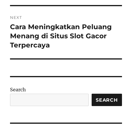
NEXT
Cara Meningkatkan Peluang
Next
post:
Menang di Situs Slot Gacor
Terpercaya
Search
SEARCH