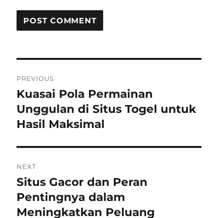
Post
PREVIOUS
navigation
Kuasai Pola Permainan
Previous
post:
Unggulan di Situs Togel untuk
Hasil Maksimal
NEXT
Situs Gacor dan Peran
Next
post:
Pentingnya dalam
Meningkatkan Peluang