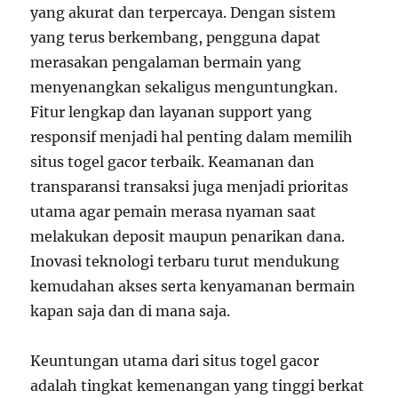
yang akurat dan terpercaya. Dengan sistem
yang terus berkembang, pengguna dapat
merasakan pengalaman bermain yang
menyenangkan sekaligus menguntungkan.
Fitur lengkap dan layanan support yang
responsif menjadi hal penting dalam memilih
situs togel gacor terbaik. Keamanan dan
transparansi transaksi juga menjadi prioritas
utama agar pemain merasa nyaman saat
melakukan deposit maupun penarikan dana.
Inovasi teknologi terbaru turut mendukung
kemudahan akses serta kenyamanan bermain
kapan saja dan di mana saja.
Keuntungan utama dari situs togel gacor
adalah tingkat kemenangan yang tinggi berkat