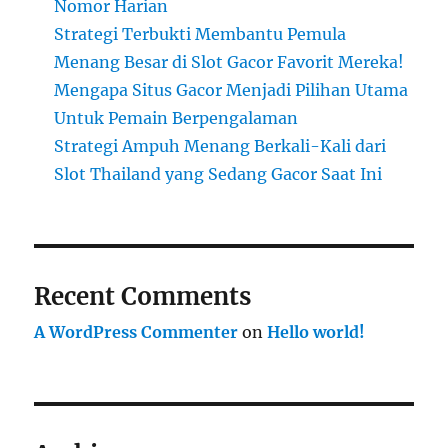
Nomor Harian
Strategi Terbukti Membantu Pemula
Menang Besar di Slot Gacor Favorit Mereka!
Mengapa Situs Gacor Menjadi Pilihan Utama
Untuk Pemain Berpengalaman
Strategi Ampuh Menang Berkali-Kali dari
Slot Thailand yang Sedang Gacor Saat Ini
Recent Comments
A WordPress Commenter
on
Hello world!