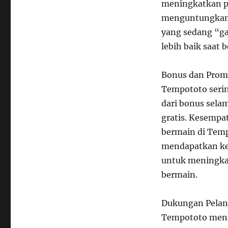
meningkatkan p
menguntungkan.
yang sedang “g
lebih baik saat 
Bonus dan Prom
Tempototo serin
dari bonus sela
gratis. Kesempa
bermain di Temp
mendapatkan ke
untuk meningka
bermain.
Dukungan Pelan
Tempototo mena