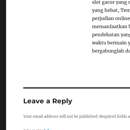
slot gacor yang
yang hebat, Tem
perjudian online
memanfaatkan b
pendekatan yang
waktu bermain y
bergabunglah da
Leave a Reply
Your email address will not be published.
Required fields