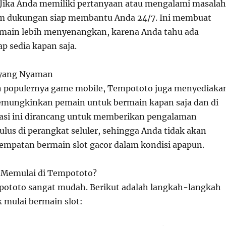
Jika Anda memiliki pertanyaan atau mengalami masalah
im dukungan siap membantu Anda 24/7. Ini membuat
main lebih menyenangkan, karena Anda tahu ada
p sedia kapan saja.
e yang Nyaman
 populernya game mobile, Tempototo juga menyediaka
emungkinkan pemain untuk bermain kapan saja dan di
kasi ini dirancang untuk memberikan pengalaman
lus di perangkat seluler, sehingga Anda tidak akan
mpatan bermain slot gacor dalam kondisi apapun.
 Memulai di Tempototo?
pototo sangat mudah. Berikut adalah langkah-langkah
 mulai bermain slot: