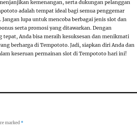
 menjanjikan kemenangan, serta dukungan pelanggan
pototo adalah tempat ideal bagi semua penggemar
. Jangan lupa untuk mencoba berbagai jenis slot dan
onus serta promosi yang ditawarkan. Dengan
 tepat, Anda bisa meraih kesuksesan dan menikmati
ang berharga di Tempototo. Jadi, siapkan diri Anda dan
lam keseruan permainan slot di Tempototo hari ini!
 are marked
*