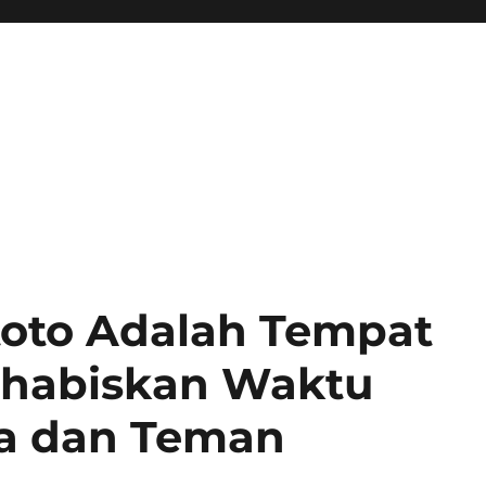
oto Adalah Tempat
ghabiskan Waktu
a dan Teman