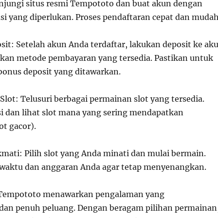
njungi situs resmi Tempototo dan buat akun dengan
si yang diperlukan. Proses pendaftaran cepat dan mudah
it: Setelah akun Anda terdaftar, lakukan deposit ke ak
an metode pembayaran yang tersedia. Pastikan untuk
onus deposit yang ditawarkan.
Slot: Telusuri berbagai permainan slot yang tersedia.
si dan lihat slot mana yang sering mendapatkan
t gacor).
mati: Pilih slot yang Anda minati dan mulai bermain.
 waktu dan anggaran Anda agar tetap menyenangkan.
i Tempototo menawarkan pengalaman yang
an penuh peluang. Dengan beragam pilihan permainan