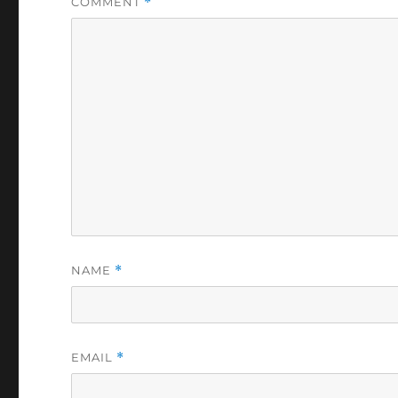
COMMENT
*
NAME
*
EMAIL
*