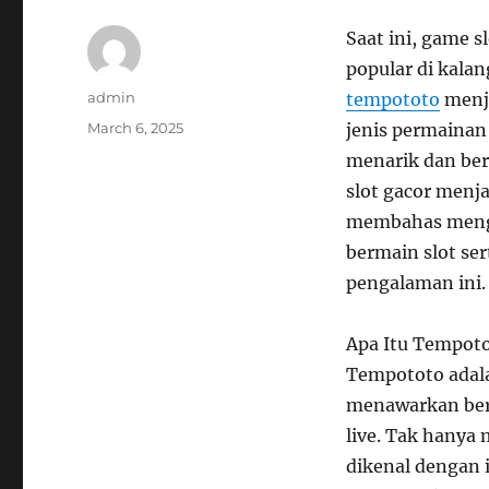
Saat ini, game s
popular di kalan
Author
admin
tempototo
menja
Posted
March 6, 2025
jenis permaina
on
menarik dan be
slot gacor menja
membahas menga
bermain slot se
pengalaman ini.
Apa Itu Tempot
Tempototo adala
menawarkan berb
live. Tak hanya
dikenal dengan 