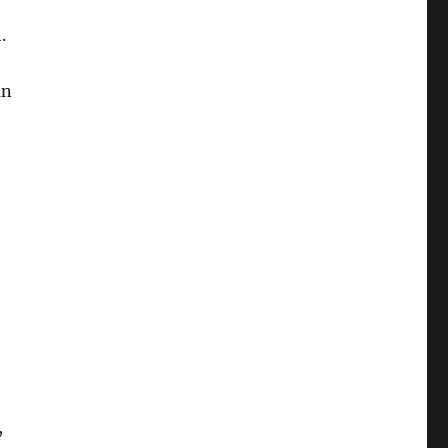
.
un
,