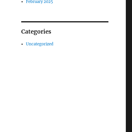
February 2025
Categories
Uncategorized