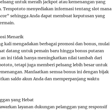
eluang untuk meraih jackpot atau kemenangan yang
 Tempototo menyediakan informasi tentang slot mana
acor” sehingga Anda dapat membuat keputusan yang
bermain.
osi Menarik
g kali mengadakan berbagai promosi dan bonus, mulai
mat datang untuk pemain baru hingga bonus putaran
tan ini tidak hanya meningkatkan nilai tambah dari
ototo, tetapi juga memberi peluang lebih besar untuk
menangan. Manfaatkan semua bonus ini dengan bijak
tkan saldo akun Anda dan memperpanjang waktu
ggan yang Hebat
warkan layanan dukungan pelanggan yang responsif