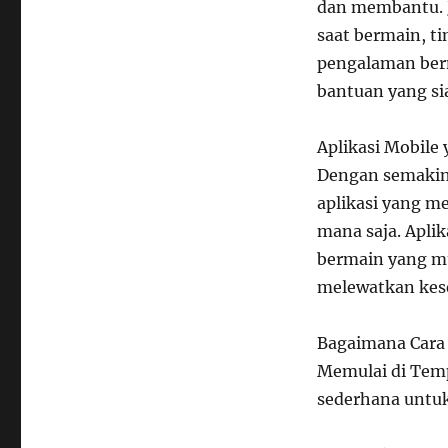
dan membantu. 
saat bermain, t
pengalaman ber
bantuan yang sia
Aplikasi Mobil
Dengan semakin
aplikasi yang m
mana saja. Apli
bermain yang mu
melewatkan kese
Bagaimana Cara
Memulai di Tem
sederhana untuk