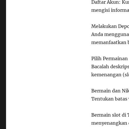
Daftar Akun: Ku
mengisi informa
Melakukan Depos
Anda menggunak
memanfaatkan b
Pilih Permainan 
Bacalah deskrip
kemenangan (slo
Bermain dan Nik
Tentukan batas
Bermain slot d
menyenangkan d