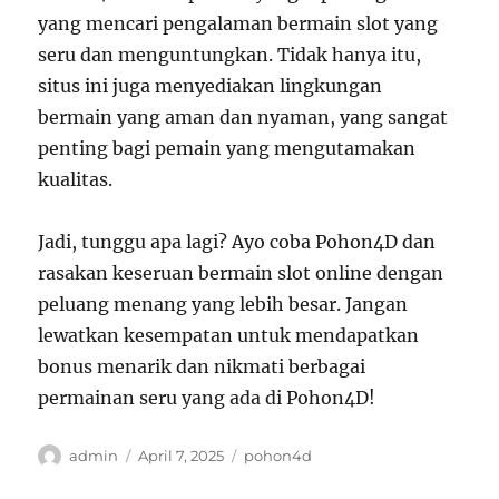
yang mencari pengalaman bermain slot yang
seru dan menguntungkan. Tidak hanya itu,
situs ini juga menyediakan lingkungan
bermain yang aman dan nyaman, yang sangat
penting bagi pemain yang mengutamakan
kualitas.
Jadi, tunggu apa lagi? Ayo coba Pohon4D dan
rasakan keseruan bermain slot online dengan
peluang menang yang lebih besar. Jangan
lewatkan kesempatan untuk mendapatkan
bonus menarik dan nikmati berbagai
permainan seru yang ada di Pohon4D!
Author
Posted
Tags
admin
April 7, 2025
pohon4d
on