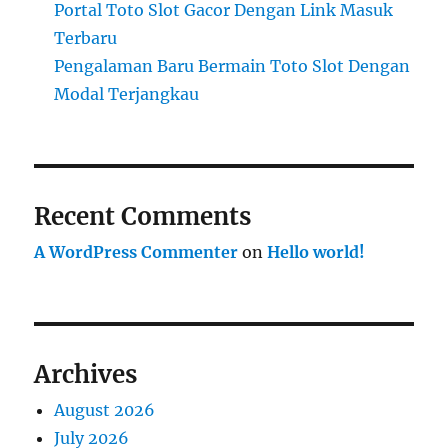
Portal Toto Slot Gacor Dengan Link Masuk
Terbaru
Pengalaman Baru Bermain Toto Slot Dengan
Modal Terjangkau
Recent Comments
A WordPress Commenter
on
Hello world!
Archives
August 2026
July 2026