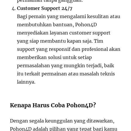
permainan tanpa gangguan.
Customer Support 24/7
Bagi pemain yang mengalami kesulitan atau
membutuhkan bantuan, Pohon4D
menyediakan layanan customer support
yang siap membantu kapan saja. Tim
support yang responsif dan profesional akan
memberikan solusi untuk setiap
permasalahan yang mungkin terjadi, baik
itu terkait permainan atau masalah teknis
lainnya.
Kenapa Harus Coba Pohon4D?
Dengan segala keunggulan yang ditawarkan,
Pohon4D adalah pilihan yang tepat bagi kamu