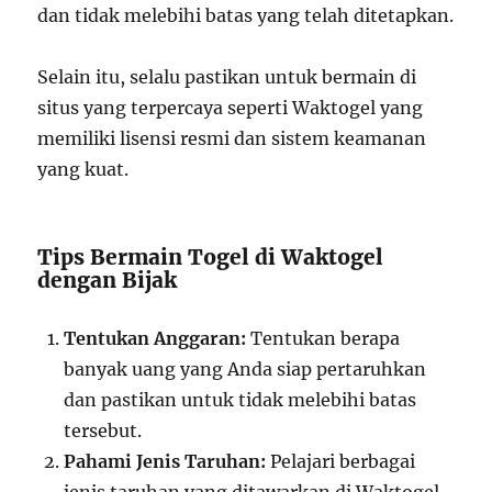
dan tidak melebihi batas yang telah ditetapkan.
Selain itu, selalu pastikan untuk bermain di
situs yang terpercaya seperti Waktogel yang
memiliki lisensi resmi dan sistem keamanan
yang kuat.
Tips Bermain Togel di Waktogel
dengan Bijak
Tentukan Anggaran:
Tentukan berapa
banyak uang yang Anda siap pertaruhkan
dan pastikan untuk tidak melebihi batas
tersebut.
Pahami Jenis Taruhan:
Pelajari berbagai