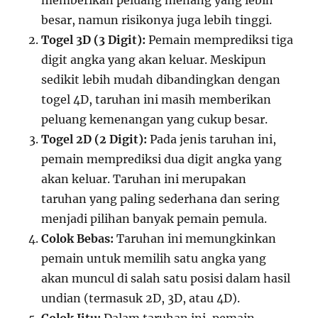
memberikan peluang menang yang lebih
besar, namun risikonya juga lebih tinggi.
Togel 3D (3 Digit):
Pemain memprediksi tiga
digit angka yang akan keluar. Meskipun
sedikit lebih mudah dibandingkan dengan
togel 4D, taruhan ini masih memberikan
peluang kemenangan yang cukup besar.
Togel 2D (2 Digit):
Pada jenis taruhan ini,
pemain memprediksi dua digit angka yang
akan keluar. Taruhan ini merupakan
taruhan yang paling sederhana dan sering
menjadi pilihan banyak pemain pemula.
Colok Bebas:
Taruhan ini memungkinkan
pemain untuk memilih satu angka yang
akan muncul di salah satu posisi dalam hasil
undian (termasuk 2D, 3D, atau 4D).