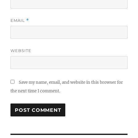
EMAIL
*
WEBSITE
Save my name, email, and website in this browser for
the next time I comment.