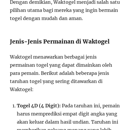
Dengan demikian, Waktogel menjadi salah satu
pilihan utama bagi mereka yang ingin bermain
togel dengan mudah dan aman.
Jenis-Jenis Permainan di Waktogel
Waktogel menawarkan berbagai jenis
permainan togel yang dapat dimainkan oleh
para pemain. Berikut adalah beberapa jenis
taruhan togel yang sering ditawarkan di
Waktogel:
Togel 4D (4 Digit):
Pada taruhan ini, pemain
harus memprediksi empat digit angka yang
akan keluar dalam hasil undian. Taruhan ini