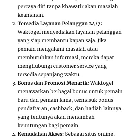
percaya diri tanpa khawatir akan masalah
keamanan.
Tersedia Layanan Pelanggan 24/7:
Waktogel menyediakan layanan pelanggan
yang siap membantu kapan saja. Jika
pemain mengalami masalah atau
membutuhkan informasi, mereka dapat
menghubungi customer service yang
tersedia sepanjang waktu.
Bonus dan Promosi Menarik:
Waktogel
menawarkan berbagai bonus untuk pemain
baru dan pemain lama, termasuk bonus
pendaftaran, cashback, dan hadiah lainnya,
yang tentunya akan menambah
keuntungan bagi pemain.
Kemudahan Akses:
Sebagai situs online,