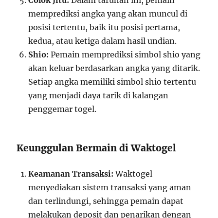
Colok Jitu:
Dalam taruhan ini, pemain
memprediksi angka yang akan muncul di
posisi tertentu, baik itu posisi pertama,
kedua, atau ketiga dalam hasil undian.
Shio:
Pemain memprediksi simbol shio yang
akan keluar berdasarkan angka yang ditarik.
Setiap angka memiliki simbol shio tertentu
yang menjadi daya tarik di kalangan
penggemar togel.
Keunggulan Bermain di Waktogel
Keamanan Transaksi:
Waktogel
menyediakan sistem transaksi yang aman
dan terlindungi, sehingga pemain dapat
melakukan deposit dan penarikan dengan