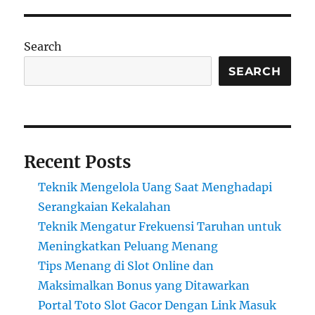
Search
SEARCH
Recent Posts
Teknik Mengelola Uang Saat Menghadapi
Serangkaian Kekalahan
Teknik Mengatur Frekuensi Taruhan untuk
Meningkatkan Peluang Menang
Tips Menang di Slot Online dan
Maksimalkan Bonus yang Ditawarkan
Portal Toto Slot Gacor Dengan Link Masuk