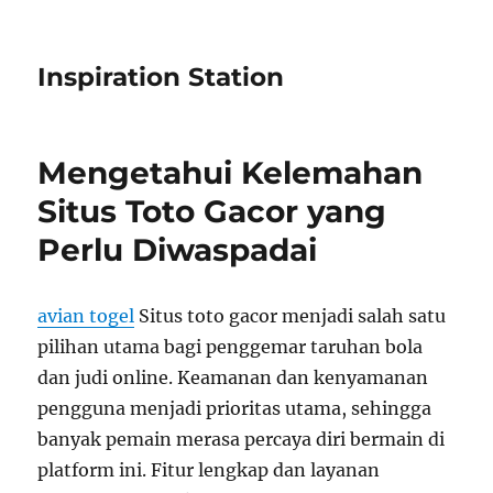
Inspiration Station
Mengetahui Kelemahan
Situs Toto Gacor yang
Perlu Diwaspadai
avian togel
Situs toto gacor menjadi salah satu
pilihan utama bagi penggemar taruhan bola
dan judi online. Keamanan dan kenyamanan
pengguna menjadi prioritas utama, sehingga
banyak pemain merasa percaya diri bermain di
platform ini. Fitur lengkap dan layanan