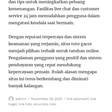
dan tips untuk meningkatkan peluang
kemenangan. Fasilitas live chat dan customer
service 24 jam memudahkan pengguna dalam
mengatasi kendala saat bermain.
Dengan reputasi terpercaya dan sistem
keamanan yang terjamin, situs toto gacor
menjadi pilihan terbaik untuk taruhan online.
Pengalaman pengguna yang positif dan sistem
pembayaran yang cepat mendukung
kepercayaan pemain. Itulah alasan mengapa
situs ini terus berkembang dan diminati
banyak kalangan.
Author
Posted
Tags
admin
November 29, 2025
link alternatif
,
link
on
togel
,
link toto
,
situs toto
,
toto