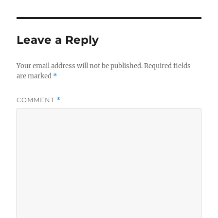
Leave a Reply
Your email address will not be published.
Required fields
are marked
*
COMMENT
*