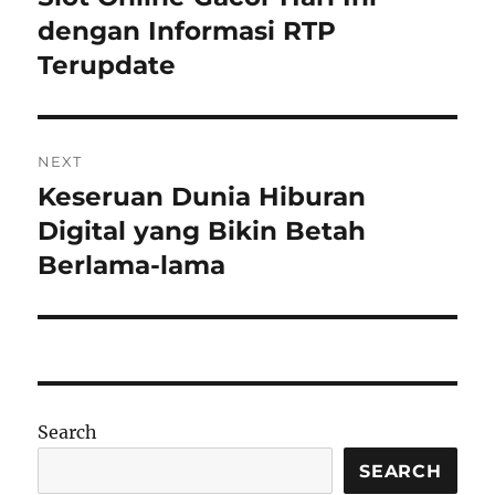
post:
dengan Informasi RTP
Terupdate
NEXT
Keseruan Dunia Hiburan
Next
post:
Digital yang Bikin Betah
Berlama-lama
Search
SEARCH