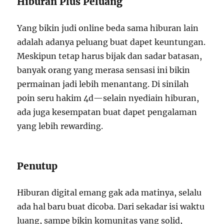
Hiburan Plus Peluang
Yang bikin judi online beda sama hiburan lain
adalah adanya peluang buat dapet keuntungan.
Meskipun tetap harus bijak dan sadar batasan,
banyak orang yang merasa sensasi ini bikin
permainan jadi lebih menantang. Di sinilah
poin seru hakim 4d—selain nyediain hiburan,
ada juga kesempatan buat dapet pengalaman
yang lebih rewarding.
Penutup
Hiburan digital emang gak ada matinya, selalu
ada hal baru buat dicoba. Dari sekadar isi waktu
luang, sampe bikin komunitas yang solid,