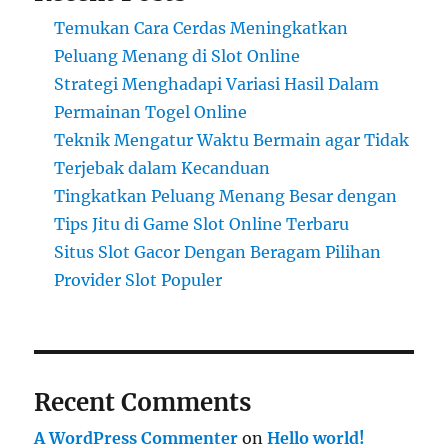
Temukan Cara Cerdas Meningkatkan
Peluang Menang di Slot Online
Strategi Menghadapi Variasi Hasil Dalam
Permainan Togel Online
Teknik Mengatur Waktu Bermain agar Tidak
Terjebak dalam Kecanduan
Tingkatkan Peluang Menang Besar dengan
Tips Jitu di Game Slot Online Terbaru
Situs Slot Gacor Dengan Beragam Pilihan
Provider Slot Populer
Recent Comments
A WordPress Commenter
on
Hello world!