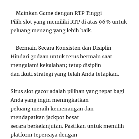
– Mainkan Game dengan RTP Tinggi
Pilih slot yang memiliki RTP di atas 96% untuk
peluang menang yang lebih baik.
– Bermain Secara Konsisten dan Disiplin
Hindari godaan untuk terus bermain saat
mengalami kekalahan; tetap disiplin
dan ikuti strategi yang telah Anda tetapkan.
Situs slot gacor adalah pilihan yang tepat bagi
Anda yang ingin meningkatkan
peluang meraih kemenangan dan
mendapatkan jackpot besar
secara berkelanjutan. Pastikan untuk memilih
platform tepercaya dengan