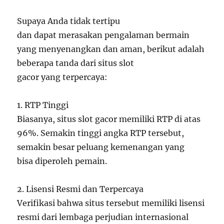
Supaya Anda tidak tertipu
dan dapat merasakan pengalaman bermain
yang menyenangkan dan aman, berikut adalah
beberapa tanda dari situs slot
gacor yang terpercaya:
1. RTP Tinggi
Biasanya, situs slot gacor memiliki RTP di atas
96%. Semakin tinggi angka RTP tersebut,
semakin besar peluang kemenangan yang
bisa diperoleh pemain.
2. Lisensi Resmi dan Terpercaya
Verifikasi bahwa situs tersebut memiliki lisensi
resmi dari lembaga perjudian internasional