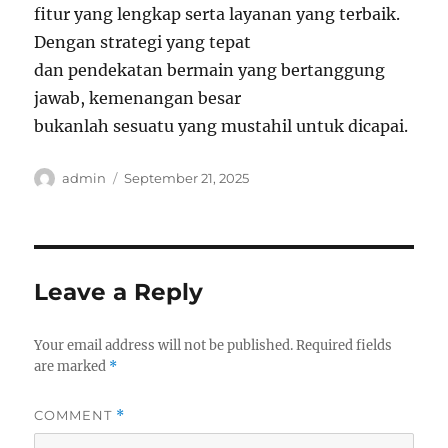
fitur yang lengkap serta layanan yang terbaik.
Dengan strategi yang tepat
dan pendekatan bermain yang bertanggung
jawab, kemenangan besar
bukanlah sesuatu yang mustahil untuk dicapai.
Author
Posted
admin
September 21, 2025
on
Leave a Reply
Your email address will not be published.
Required fields
are marked
*
COMMENT
*