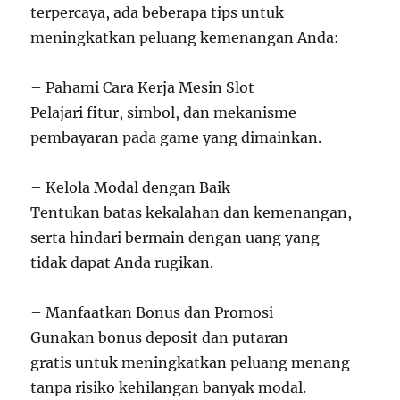
terpercaya, ada beberapa tips untuk
meningkatkan peluang kemenangan Anda:
– Pahami Cara Kerja Mesin Slot
Pelajari fitur, simbol, dan mekanisme
pembayaran pada game yang dimainkan.
– Kelola Modal dengan Baik
Tentukan batas kekalahan dan kemenangan,
serta hindari bermain dengan uang yang
tidak dapat Anda rugikan.
– Manfaatkan Bonus dan Promosi
Gunakan bonus deposit dan putaran
gratis untuk meningkatkan peluang menang
tanpa risiko kehilangan banyak modal.