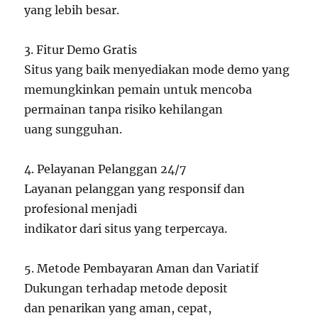
yang lebih besar.
3. Fitur Demo Gratis
Situs yang baik menyediakan mode demo yang
memungkinkan pemain untuk mencoba
permainan tanpa risiko kehilangan
uang sungguhan.
4. Pelayanan Pelanggan 24/7
Layanan pelanggan yang responsif dan
profesional menjadi
indikator dari situs yang terpercaya.
5. Metode Pembayaran Aman dan Variatif
Dukungan terhadap metode deposit
dan penarikan yang aman, cepat,