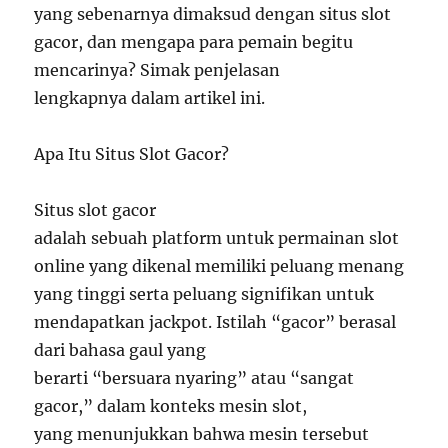
yang sebenarnya dimaksud dengan situs slot
gacor, dan mengapa para pemain begitu
mencarinya? Simak penjelasan
lengkapnya dalam artikel ini.
Apa Itu Situs Slot Gacor?
Situs slot gacor
adalah sebuah platform untuk permainan slot
online yang dikenal memiliki peluang menang
yang tinggi serta peluang signifikan untuk
mendapatkan jackpot. Istilah “gacor” berasal
dari bahasa gaul yang
berarti “bersuara nyaring” atau “sangat
gacor,” dalam konteks mesin slot,
yang menunjukkan bahwa mesin tersebut