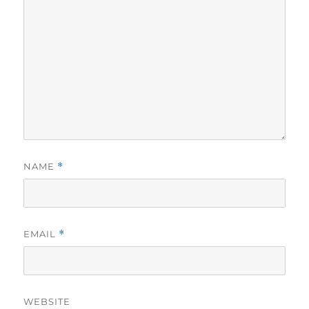
NAME
*
EMAIL
*
WEBSITE