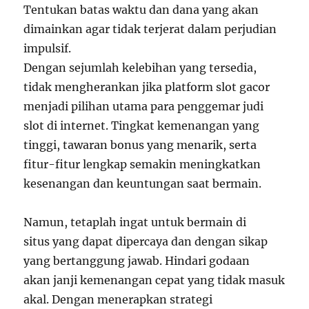
Tentukan batas waktu dan dana yang akan
dimainkan agar tidak terjerat dalam perjudian
impulsif.
Dengan sejumlah kelebihan yang tersedia,
tidak mengherankan jika platform slot gacor
menjadi pilihan utama para penggemar judi
slot di internet. Tingkat kemenangan yang
tinggi, tawaran bonus yang menarik, serta
fitur-fitur lengkap semakin meningkatkan
kesenangan dan keuntungan saat bermain.
Namun, tetaplah ingat untuk bermain di
situs yang dapat dipercaya dan dengan sikap
yang bertanggung jawab. Hindari godaan
akan janji kemenangan cepat yang tidak masuk
akal. Dengan menerapkan strategi