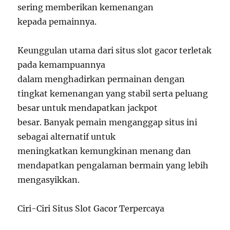
sering memberikan kemenangan
kepada pemainnya.
Keunggulan utama dari situs slot gacor terletak
pada kemampuannya
dalam menghadirkan permainan dengan
tingkat kemenangan yang stabil serta peluang
besar untuk mendapatkan jackpot
besar. Banyak pemain menganggap situs ini
sebagai alternatif untuk
meningkatkan kemungkinan menang dan
mendapatkan pengalaman bermain yang lebih
mengasyikkan.
Ciri-Ciri Situs Slot Gacor Terpercaya