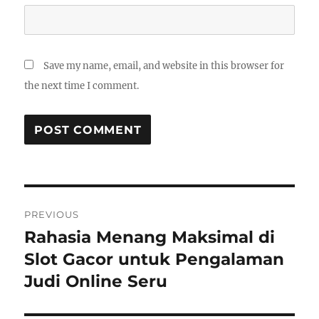
Save my name, email, and website in this browser for
the next time I comment.
Post
PREVIOUS
navigation
Rahasia Menang Maksimal di
Previous
post:
Slot Gacor untuk Pengalaman
Judi Online Seru