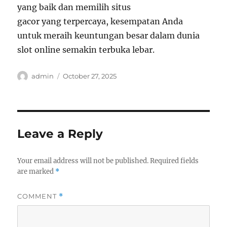
yang baik dan memilih situs
gacor yang terpercaya, kesempatan Anda
untuk meraih keuntungan besar dalam dunia
slot online semakin terbuka lebar.
Author
Posted
admin
October 27, 2025
on
Leave a Reply
Your email address will not be published.
Required fields
are marked
*
COMMENT
*