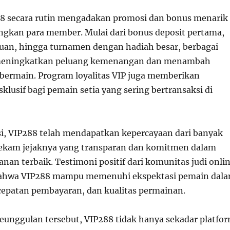
288 secara rutin mengadakan promosi dan bonus menarik
kan para member. Mulai dari bonus deposit pertama,
an, hingga turnamen dengan hadiah besar, berbagai
meningkatkan peluang kemenangan dan menambah
bermain. Program loyalitas VIP juga memberikan
lusif bagi pemain setia yang sering bertransaksi di
asi, VIP288 telah mendapatkan kepercayaan dari banyak
rekam jejaknya yang transparan dan komitmen dalam
an terbaik. Testimoni positif dari komunitas judi onli
ahwa VIP288 mampu memenuhi ekspektasi pemain dal
ecepatan pembayaran, dan kualitas permainan.
eunggulan tersebut, VIP288 tidak hanya sekadar platfo