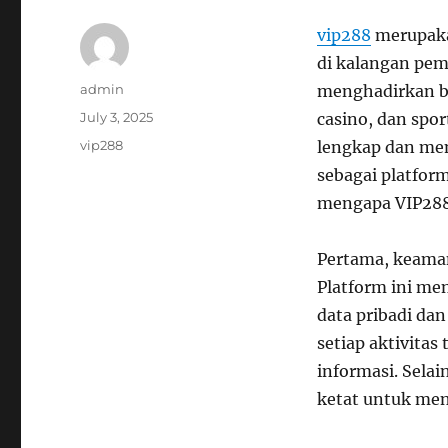
vip288
merupakan
di kalangan pem
Author
admin
menghadirkan ber
Posted
July 3, 2025
casino, dan sp
on
Tags
vip288
lengkap dan me
sebagai platform
mengapa VIP288 
Pertama, keama
Platform ini me
data pribadi da
setiap aktivita
informasi. Selai
ketat untuk men