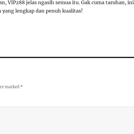
, VIP288 jelas ngasih semua itu. Gak cuma taruhan, ini
 yang lengkap dan penuh kualitas!
 are marked
*