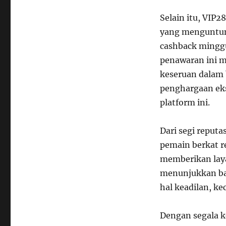
Selain itu, VIP
yang menguntung
cashback minggu
penawaran ini 
keseruan dalam 
penghargaan eksk
platform ini.
Dari segi reput
pemain berkat 
memberikan layan
menunjukkan b
hal keadilan, k
Dengan segala k