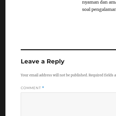
nyaman dan aman
soal pengalaman
Leave a Reply
Your email address will not be published.
Required fields
COMMENT
*