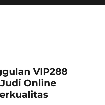
gulan VIP288
 Judi Online
erkualitas