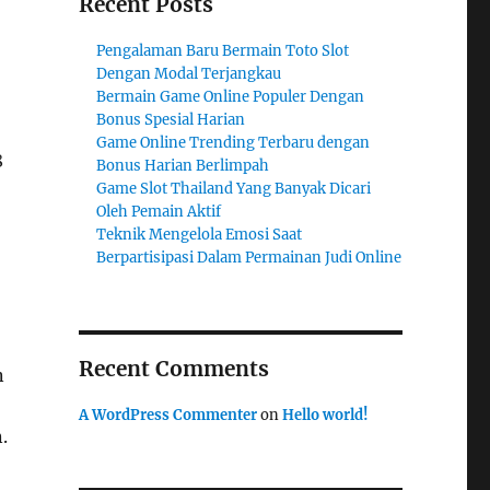
Recent Posts
Pengalaman Baru Bermain Toto Slot
Dengan Modal Terjangkau
Bermain Game Online Populer Dengan
Bonus Spesial Harian
Game Online Trending Terbaru dengan
8
Bonus Harian Berlimpah
Game Slot Thailand Yang Banyak Dicari
Oleh Pemain Aktif
Teknik Mengelola Emosi Saat
Berpartisipasi Dalam Permainan Judi Online
Recent Comments
n
A WordPress Commenter
on
Hello world!
.