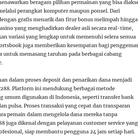
enawarkan beragam pilihan permainan yang bisa diaks
elalui perangkat komputer maupun ponsel. Dari
dengan grafis menarik dan fitur bonus melimpah hingga
asino yang menghadirkan dealer asli secara real-time,
an variasi yang lengkap untuk memenuhi selera semua
sportsbook juga memberikan kesempatan bagi penggema
ga untuk memasang taruhan pada berbagai cabang
.
an dalam proses deposit dan penarikan dana menjadi
P288. Platform ini mendukung berbagai metode
 umum digunakan di Indonesia, seperti transfer bank
 dan pulsa. Proses transaksi yang cepat dan transparan
a pemain dalam mengelola dana mereka tanpa
8 juga dikenal dengan pelayanan customer service yang
rofesional, siap membantu pengguna 24 jam setiap hari.