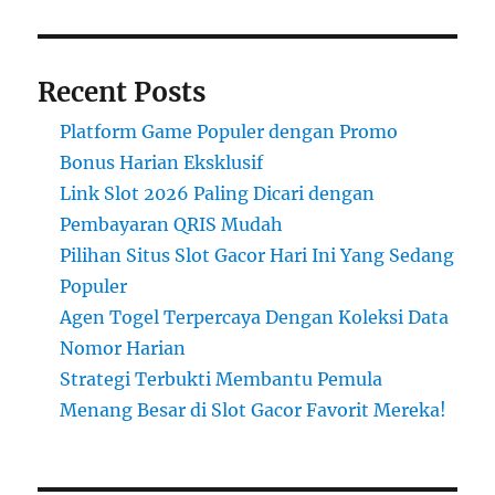
Recent Posts
Platform Game Populer dengan Promo
Bonus Harian Eksklusif
Link Slot 2026 Paling Dicari dengan
Pembayaran QRIS Mudah
Pilihan Situs Slot Gacor Hari Ini Yang Sedang
Populer
Agen Togel Terpercaya Dengan Koleksi Data
Nomor Harian
Strategi Terbukti Membantu Pemula
Menang Besar di Slot Gacor Favorit Mereka!