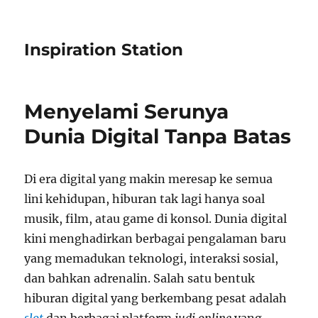
Inspiration Station
Menyelami Serunya
Dunia Digital Tanpa Batas
Di era digital yang makin meresap ke semua
lini kehidupan, hiburan tak lagi hanya soal
musik, film, atau game di konsol. Dunia digital
kini menghadirkan berbagai pengalaman baru
yang memadukan teknologi, interaksi sosial,
dan bahkan adrenalin. Salah satu bentuk
hiburan digital yang berkembang pesat adalah