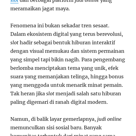
slot
dan berbagai platform
judi online
yang
meramaikan jagat maya.
Fenomena ini bukan sekadar tren sesaat.
Dalam ekosistem digital yang terus berevolusi,
slot
hadir sebagai bentuk hiburan interaktif
dengan visual memukau dan sistem permainan
yang simpel tapi bikin nagih. Para pengembang
berlomba menciptakan tema yang unik, efek
suara yang memanjakan telinga, hingga bonus
yang menggoda untuk menarik minat pemain.
Tak heran jika
slot
menjadi salah satu hiburan
paling digemari di ranah digital modern.
Namun, di balik layar gemerlapnya,
judi online
memunculkan sisi sosial baru. Banyak