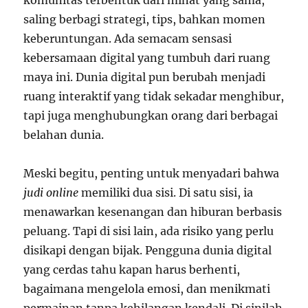
komunitas terbentuk dari minat yang sama,
saling berbagi strategi, tips, bahkan momen
keberuntungan. Ada semacam sensasi
kebersamaan digital yang tumbuh dari ruang
maya ini. Dunia digital pun berubah menjadi
ruang interaktif yang tidak sekadar menghibur,
tapi juga menghubungkan orang dari berbagai
belahan dunia.
Meski begitu, penting untuk menyadari bahwa
judi online
memiliki dua sisi. Di satu sisi, ia
menawarkan kesenangan dan hiburan berbasis
peluang. Tapi di sisi lain, ada risiko yang perlu
disikapi dengan bijak. Pengguna dunia digital
yang cerdas tahu kapan harus berhenti,
bagaimana mengelola emosi, dan menikmati