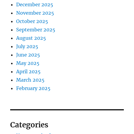
December 2025
November 2025
October 2025
September 2025
August 2025
July 2025
June 2025
May 2025
April 2025
March 2025
February 2025
Categories