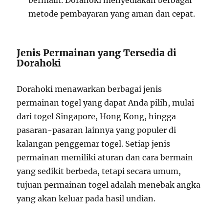
bermain. Dorahoki menyediakan berbagai
metode pembayaran yang aman dan cepat.
Jenis Permainan yang Tersedia di
Dorahoki
Dorahoki menawarkan berbagai jenis
permainan togel yang dapat Anda pilih, mulai
dari togel Singapore, Hong Kong, hingga
pasaran-pasaran lainnya yang populer di
kalangan penggemar togel. Setiap jenis
permainan memiliki aturan dan cara bermain
yang sedikit berbeda, tetapi secara umum,
tujuan permainan togel adalah menebak angka
yang akan keluar pada hasil undian.