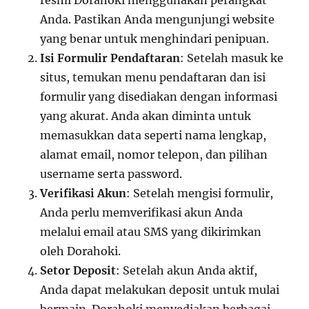
resmi Dorahoki menggunakan perangkat
Anda. Pastikan Anda mengunjungi website
yang benar untuk menghindari penipuan.
Isi Formulir Pendaftaran
: Setelah masuk ke
situs, temukan menu pendaftaran dan isi
formulir yang disediakan dengan informasi
yang akurat. Anda akan diminta untuk
memasukkan data seperti nama lengkap,
alamat email, nomor telepon, dan pilihan
username serta password.
Verifikasi Akun
: Setelah mengisi formulir,
Anda perlu memverifikasi akun Anda
melalui email atau SMS yang dikirimkan
oleh Dorahoki.
Setor Deposit
: Setelah akun Anda aktif,
Anda dapat melakukan deposit untuk mulai