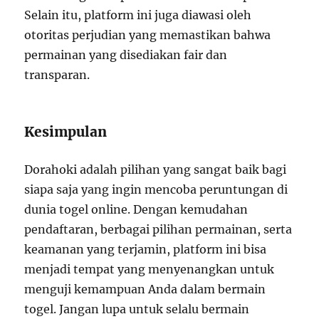
Selain itu, platform ini juga diawasi oleh
otoritas perjudian yang memastikan bahwa
permainan yang disediakan fair dan
transparan.
Kesimpulan
Dorahoki adalah pilihan yang sangat baik bagi
siapa saja yang ingin mencoba peruntungan di
dunia togel online. Dengan kemudahan
pendaftaran, berbagai pilihan permainan, serta
keamanan yang terjamin, platform ini bisa
menjadi tempat yang menyenangkan untuk
menguji kemampuan Anda dalam bermain
togel. Jangan lupa untuk selalu bermain