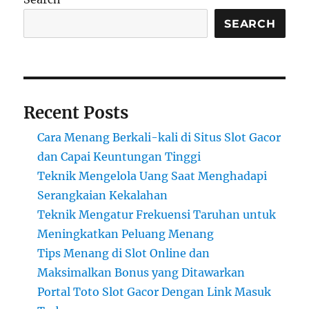
SEARCH
Recent Posts
Cara Menang Berkali-kali di Situs Slot Gacor
dan Capai Keuntungan Tinggi
Teknik Mengelola Uang Saat Menghadapi
Serangkaian Kekalahan
Teknik Mengatur Frekuensi Taruhan untuk
Meningkatkan Peluang Menang
Tips Menang di Slot Online dan
Maksimalkan Bonus yang Ditawarkan
Portal Toto Slot Gacor Dengan Link Masuk