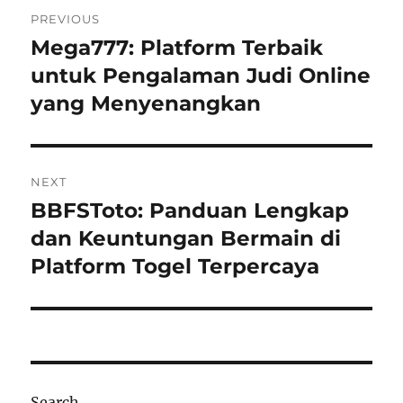
Post
PREVIOUS
navigation
Mega777: Platform Terbaik
Previous
post:
untuk Pengalaman Judi Online
yang Menyenangkan
NEXT
BBFSToto: Panduan Lengkap
Next
post:
dan Keuntungan Bermain di
Platform Togel Terpercaya
Search