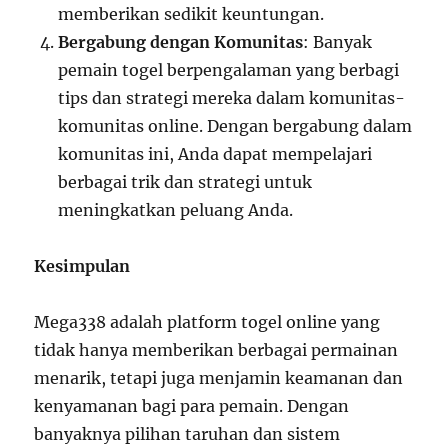
memberikan sedikit keuntungan.
Bergabung dengan Komunitas
: Banyak
pemain togel berpengalaman yang berbagi
tips dan strategi mereka dalam komunitas-
komunitas online. Dengan bergabung dalam
komunitas ini, Anda dapat mempelajari
berbagai trik dan strategi untuk
meningkatkan peluang Anda.
Kesimpulan
Mega338 adalah platform togel online yang
tidak hanya memberikan berbagai permainan
menarik, tetapi juga menjamin keamanan dan
kenyamanan bagi para pemain. Dengan
banyaknya pilihan taruhan dan sistem