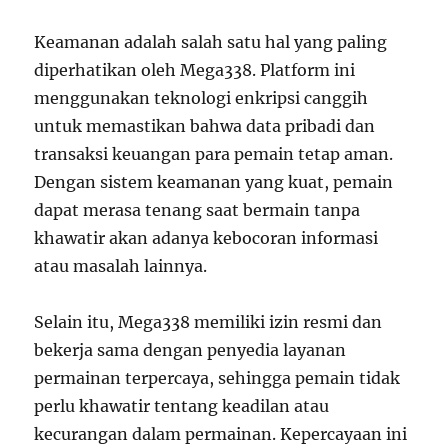
Keamanan adalah salah satu hal yang paling
diperhatikan oleh Mega338. Platform ini
menggunakan teknologi enkripsi canggih
untuk memastikan bahwa data pribadi dan
transaksi keuangan para pemain tetap aman.
Dengan sistem keamanan yang kuat, pemain
dapat merasa tenang saat bermain tanpa
khawatir akan adanya kebocoran informasi
atau masalah lainnya.
Selain itu, Mega338 memiliki izin resmi dan
bekerja sama dengan penyedia layanan
permainan terpercaya, sehingga pemain tidak
perlu khawatir tentang keadilan atau
kecurangan dalam permainan. Kepercayaan ini