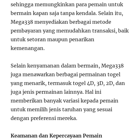
sehingga memungkinkan para pemain untuk
bermain kapan saja tanpa kendala. Selain itu,
Mega338 menyediakan berbagai metode
pembayaran yang memudahkan transaksi, baik
untuk setoran maupun penarikan
kemenangan.
Selain kenyamanan dalam bermain, Mega338
juga menawarkan berbagai permainan togel
yang menarik, termasuk togel 4D, 3D, 2D, dan
juga jenis permainan lainnya. Hal ini
memberikan banyak variasi kepada pemain
untuk memilih jenis taruhan yang sesuai
dengan preferensi mereka.
Keamanan dan Kepercayaan Pemain