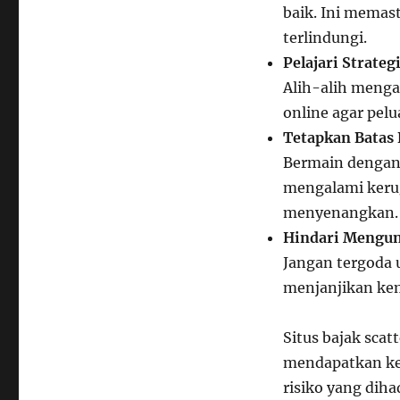
baik. Ini memas
terlindungi.
Pelajari Strate
Alih-alih mengan
online agar pelu
Tetapkan Batas
Bermain dengan 
mengalami kerug
menyenangkan.
Hindari Mengun
Jangan tergoda 
menjanjikan kem
Situs bajak sca
mendapatkan kem
risiko yang diha