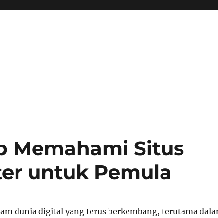
p Memahami Situs
ter untuk Pemula
am dunia digital yang terus berkembang, terutama dal