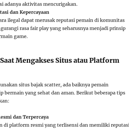
si adanya aktivitas mencurigakan.
tasi dan Kepercayaan
a ilegal dapat merusak reputasi pemain di komunitas
gurangi rasa fair play yang seharusnya menjadi prinsip
rmain game.
Saat Mengakses Situs atau Platform
unakan situs bajak scatter, ada baiknya pemain
ip bermain yang sehat dan aman. Berikut beberapa tips
ukan:
Resmi dan Terpercaya
 di platform resmi yang terlisensi dan memiliki reputas