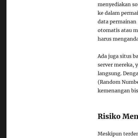
menyediakan sof
ke dalam permai
data permainan 
otomatis atau 
harus menganda
Ada juga situs 
server mereka, 
langsung. Deng
(Random Number 
kemenangan bisa
Risiko Men
Meskipun terden