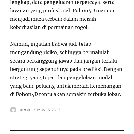
lengkap, data pengeluaran terpercaya, serta
layanan yang profesional, Pohon4D mampu
menjadi mitra terbaik dalam meraih
keberhasilan di permainan togel.
Namun, ingatlah bahwa judi tetap
mengandung risiko, sehingga bermainlah
secara bertanggung jawab dan jangan terlalu
bergantung sepenuhnya pada prediksi. Dengan
strategi yang tepat dan pengelolaan modal
yang baik, peluang untuk meraih kemenangan
di Pohon4D tentu akan semakin terbuka lebar.
Author
Posted
admin
May 15, 2025
on