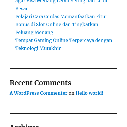
agar Bisa Menang Lebih Sering dan Lebih
Besar
Pelajari Cara Cerdas Memanfaatkan Fitur
Bonus di Slot Online dan Tingkatkan
Peluang Menang
Tempat Gaming Online Terpercaya dengan
Teknologi Mutakhir
Recent Comments
A WordPress Commenter
on
Hello world!