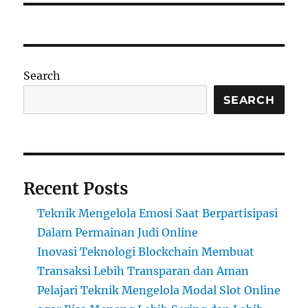
Search
SEARCH
Recent Posts
Teknik Mengelola Emosi Saat Berpartisipasi
Dalam Permainan Judi Online
Inovasi Teknologi Blockchain Membuat
Transaksi Lebih Transparan dan Aman
Pelajari Teknik Mengelola Modal Slot Online