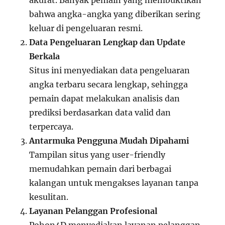
akurat. Banyak pemain yang membuktikan
bahwa angka-angka yang diberikan sering
keluar di pengeluaran resmi.
Data Pengeluaran Lengkap dan Update
Berkala
Situs ini menyediakan data pengeluaran
angka terbaru secara lengkap, sehingga
pemain dapat melakukan analisis dan
prediksi berdasarkan data valid dan
terpercaya.
Antarmuka Pengguna Mudah Dipahami
Tampilan situs yang user-friendly
memudahkan pemain dari berbagai
kalangan untuk mengakses layanan tanpa
kesulitan.
Layanan Pelanggan Profesional