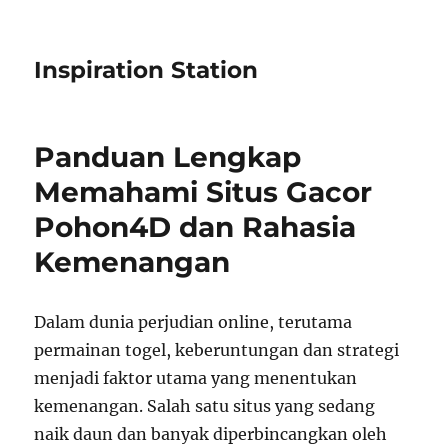
Inspiration Station
Panduan Lengkap
Memahami Situs Gacor
Pohon4D dan Rahasia
Kemenangan
Dalam dunia perjudian online, terutama
permainan togel, keberuntungan dan strategi
menjadi faktor utama yang menentukan
kemenangan. Salah satu situs yang sedang
naik daun dan banyak diperbincangkan oleh