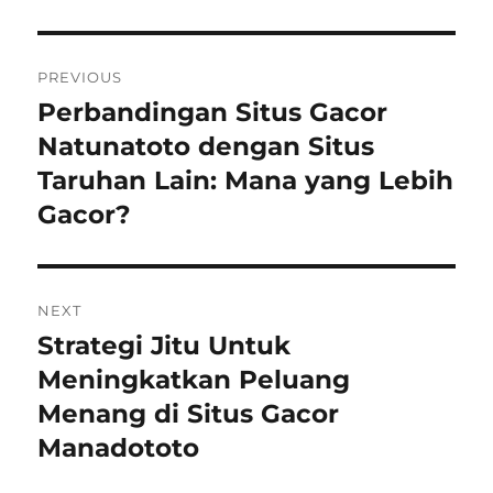
Post
PREVIOUS
navigation
Perbandingan Situs Gacor
Previous
post:
Natunatoto dengan Situs
Taruhan Lain: Mana yang Lebih
Gacor?
NEXT
Strategi Jitu Untuk
Next
post:
Meningkatkan Peluang
Menang di Situs Gacor
Manadototo