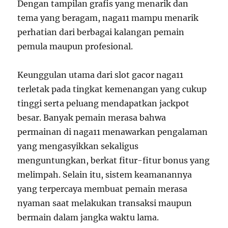
Dengan tampilan grafis yang menarik dan
tema yang beragam, naga11 mampu menarik
perhatian dari berbagai kalangan pemain
pemula maupun profesional.
Keunggulan utama dari slot gacor naga11
terletak pada tingkat kemenangan yang cukup
tinggi serta peluang mendapatkan jackpot
besar. Banyak pemain merasa bahwa
permainan di naga11 menawarkan pengalaman
yang mengasyikkan sekaligus
menguntungkan, berkat fitur-fitur bonus yang
melimpah. Selain itu, sistem keamanannya
yang terpercaya membuat pemain merasa
nyaman saat melakukan transaksi maupun
bermain dalam jangka waktu lama.