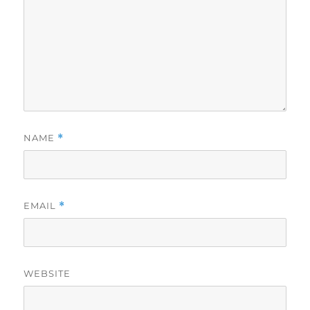
NAME
*
EMAIL
*
WEBSITE