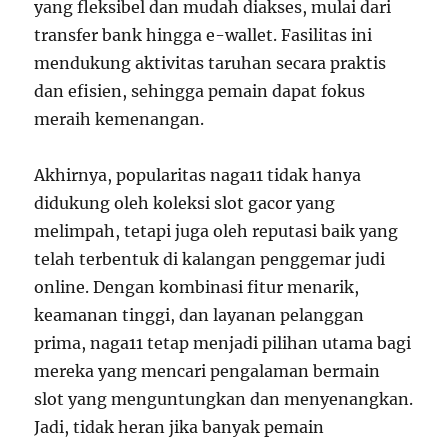
yang fleksibel dan mudah diakses, mulai dari
transfer bank hingga e-wallet. Fasilitas ini
mendukung aktivitas taruhan secara praktis
dan efisien, sehingga pemain dapat fokus
meraih kemenangan.
Akhirnya, popularitas naga11 tidak hanya
didukung oleh koleksi slot gacor yang
melimpah, tetapi juga oleh reputasi baik yang
telah terbentuk di kalangan penggemar judi
online. Dengan kombinasi fitur menarik,
keamanan tinggi, dan layanan pelanggan
prima, naga11 tetap menjadi pilihan utama bagi
mereka yang mencari pengalaman bermain
slot yang menguntungkan dan menyenangkan.
Jadi, tidak heran jika banyak pemain