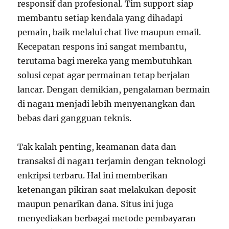
responsif dan profesional. Tim support siap
membantu setiap kendala yang dihadapi
pemain, baik melalui chat live maupun email.
Kecepatan respons ini sangat membantu,
terutama bagi mereka yang membutuhkan
solusi cepat agar permainan tetap berjalan
lancar. Dengan demikian, pengalaman bermain
di naga11 menjadi lebih menyenangkan dan
bebas dari gangguan teknis.
Tak kalah penting, keamanan data dan
transaksi di naga11 terjamin dengan teknologi
enkripsi terbaru. Hal ini memberikan
ketenangan pikiran saat melakukan deposit
maupun penarikan dana. Situs ini juga
menyediakan berbagai metode pembayaran