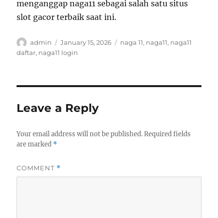
menganggap naga11 sebagai salah satu situs
slot gacor terbaik saat ini.
Author
Posted
Tags
admin
January 15, 2026
naga 11
,
naga11
,
naga11
on
daftar
,
naga11 login
Leave a Reply
Your email address will not be published.
Required fields
are marked
*
COMMENT
*