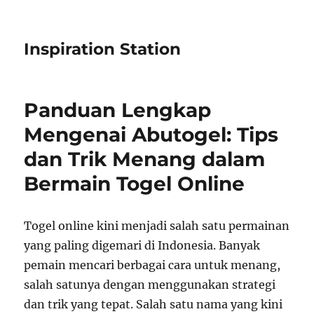
Inspiration Station
Panduan Lengkap
Mengenai Abutogel: Tips
dan Trik Menang dalam
Bermain Togel Online
Togel online kini menjadi salah satu permainan
yang paling digemari di Indonesia. Banyak
pemain mencari berbagai cara untuk menang,
salah satunya dengan menggunakan strategi
dan trik yang tepat. Salah satu nama yang kini