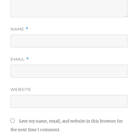
NAME
*
EMAIL
*
WEBSITE
Save my name, email, and website in this browser for
the next time I comment.