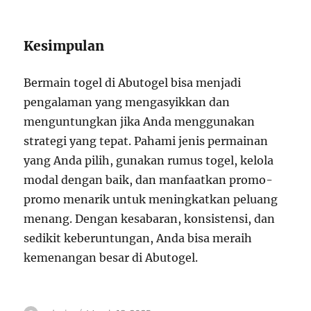
Kesimpulan
Bermain togel di Abutogel bisa menjadi
pengalaman yang mengasyikkan dan
menguntungkan jika Anda menggunakan
strategi yang tepat. Pahami jenis permainan
yang Anda pilih, gunakan rumus togel, kelola
modal dengan baik, dan manfaatkan promo-
promo menarik untuk meningkatkan peluang
menang. Dengan kesabaran, konsistensi, dan
sedikit keberuntungan, Anda bisa meraih
kemenangan besar di Abutogel.