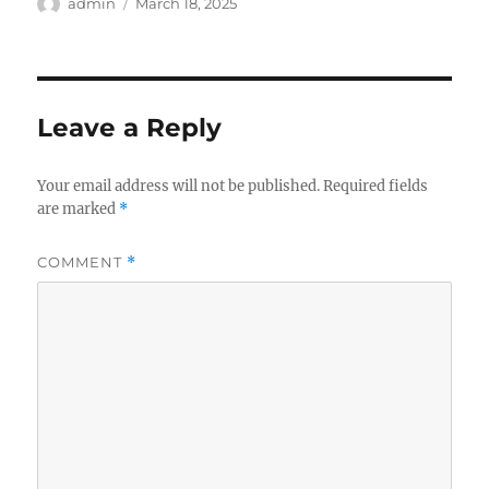
Author
Posted
admin
March 18, 2025
on
Leave a Reply
Your email address will not be published.
Required fields
are marked
*
COMMENT
*