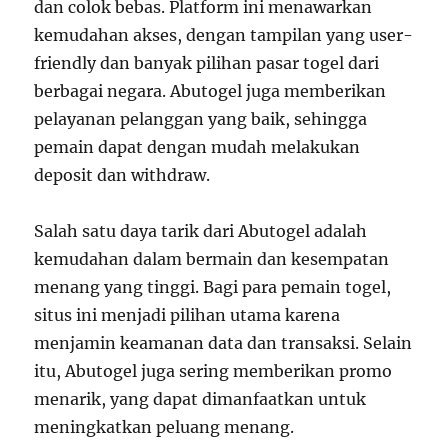
dan colok bebas. Platform ini menawarkan
kemudahan akses, dengan tampilan yang user-
friendly dan banyak pilihan pasar togel dari
berbagai negara. Abutogel juga memberikan
pelayanan pelanggan yang baik, sehingga
pemain dapat dengan mudah melakukan
deposit dan withdraw.
Salah satu daya tarik dari Abutogel adalah
kemudahan dalam bermain dan kesempatan
menang yang tinggi. Bagi para pemain togel,
situs ini menjadi pilihan utama karena
menjamin keamanan data dan transaksi. Selain
itu, Abutogel juga sering memberikan promo
menarik, yang dapat dimanfaatkan untuk
meningkatkan peluang menang.