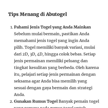
Tips Menang di Abutogel
Pahami Jenis Togel yang Anda Mainkan
Sebelum mulai bermain, pastikan Anda
memahami jenis togel yang ingin Anda
pilih. Togel memiliki banyak variasi, mulai
dari 2D, 3D, 4D, hingga colok bebas. Setiap
jenis permainan memiliki peluang dan
tingkat kesulitan yang berbeda. Oleh karena
itu, pelajari setiap jenis permainan dengan
seksama agar Anda bisa memilih yang
sesuai dengan gaya bermain dan strategi
Anda.
Gunakan Rumus Togel
Banyak pemain togel