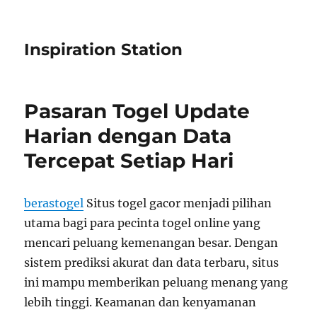
Inspiration Station
Pasaran Togel Update
Harian dengan Data
Tercepat Setiap Hari
berastogel
Situs togel gacor menjadi pilihan
utama bagi para pecinta togel online yang
mencari peluang kemenangan besar. Dengan
sistem prediksi akurat dan data terbaru, situs
ini mampu memberikan peluang menang yang
lebih tinggi. Keamanan dan kenyamanan