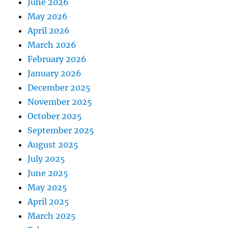
June 2026
May 2026
April 2026
March 2026
February 2026
January 2026
December 2025
November 2025
October 2025
September 2025
August 2025
July 2025
June 2025
May 2025
April 2025
March 2025