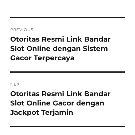
Post
PREVIOUS
navigation
Otoritas Resmi Link Bandar
Previous
post:
Slot Online dengan Sistem
Gacor Terpercaya
NEXT
Otoritas Resmi Link Bandar
Next
post:
Slot Online Gacor dengan
Jackpot Terjamin