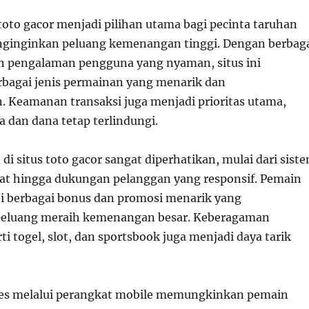
toto gacor menjadi pilihan utama bagi pecinta taruhan
nginginkan peluang kemenangan tinggi. Dengan berbag
an pengalaman pengguna yang nyaman, situs ini
bagai jenis permainan yang menarik dan
Keamanan transaksi juga menjadi prioritas utama,
 dan dana tetap terlindungi.
 di situs toto gacor sangat diperhatikan, mulai dari sist
t hingga dukungan pelanggan yang responsif. Pemain
i berbagai bonus dan promosi menarik yang
eluang meraih kemenangan besar. Keberagaman
i togel, slot, dan sportsbook juga menjadi daya tarik
s melalui perangkat mobile memungkinkan pemain