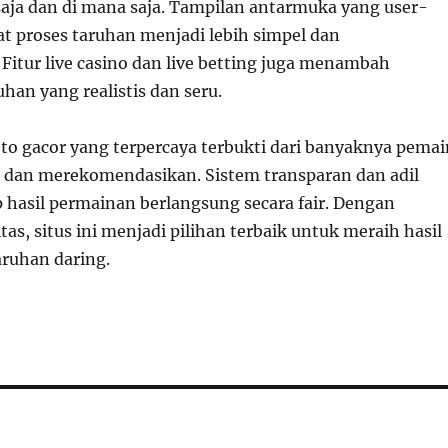
aja dan di mana saja. Tampilan antarmuka yang user-
t proses taruhan menjadi lebih simpel dan
itur live casino dan live betting juga menambah
han yang realistis dan seru.
oto gacor yang terpercaya terbukti dari banyaknya pemai
ia dan merekomendasikan. Sistem transparan dan adil
 hasil permainan berlangsung secara fair. Dengan
tas, situs ini menjadi pilihan terbaik untuk meraih hasil
aruhan daring.