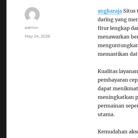
angkaraja
Situs 
daring yang me
Author
admin
fitur lengkap d
Posted
May 24, 2026
menawarkan ber
on
menguntungkan. 
memastikan data
Kualitas layanan
pembayaran cepa
dapat menikmat
meningkatkan p
permainan sepert
utama.
Kemudahan akse