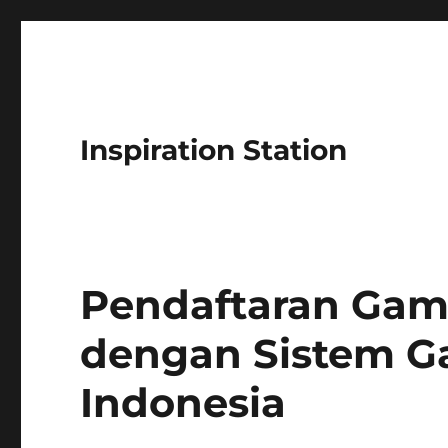
Inspiration Station
Pendaftaran Game
dengan Sistem Ga
Indonesia