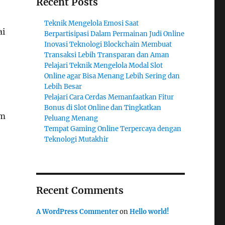
Recent Posts
Teknik Mengelola Emosi Saat
ai
Berpartisipasi Dalam Permainan Judi Online
Inovasi Teknologi Blockchain Membuat
Transaksi Lebih Transparan dan Aman
Pelajari Teknik Mengelola Modal Slot
Online agar Bisa Menang Lebih Sering dan
Lebih Besar
Pelajari Cara Cerdas Memanfaatkan Fitur
Bonus di Slot Online dan Tingkatkan
em
Peluang Menang
Tempat Gaming Online Terpercaya dengan
Teknologi Mutakhir
Recent Comments
A WordPress Commenter
on
Hello world!