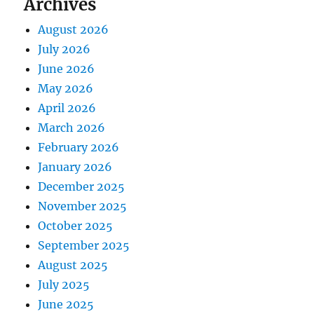
Archives
August 2026
July 2026
June 2026
May 2026
April 2026
March 2026
February 2026
January 2026
December 2025
November 2025
October 2025
September 2025
August 2025
July 2025
June 2025