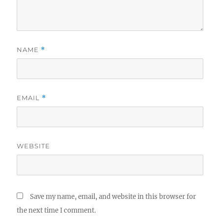
NAME
*
EMAIL
*
WEBSITE
Save my name, email, and website in this browser for
the next time I comment.