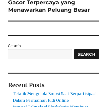
post:
Gacor Terpercaya yang
Menawarkan Peluang Besar
Search
SEARCH
Recent Posts
Teknik Mengelola Emosi Saat Berpartisipasi
Dalam Permainan Judi Online