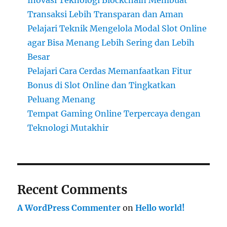
Inovasi Teknologi Blockchain Membuat
Transaksi Lebih Transparan dan Aman
Pelajari Teknik Mengelola Modal Slot Online
agar Bisa Menang Lebih Sering dan Lebih
Besar
Pelajari Cara Cerdas Memanfaatkan Fitur
Bonus di Slot Online dan Tingkatkan
Peluang Menang
Tempat Gaming Online Terpercaya dengan
Teknologi Mutakhir
Recent Comments
A WordPress Commenter
on
Hello world!