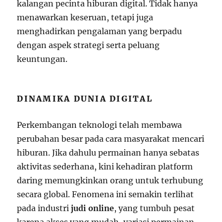
kalangan pecinta hiburan digital. Tidak hanya
menawarkan keseruan, tetapi juga
menghadirkan pengalaman yang berpadu
dengan aspek strategi serta peluang
keuntungan.
DINAMIKA DUNIA DIGITAL
Perkembangan teknologi telah membawa
perubahan besar pada cara masyarakat mencari
hiburan. Jika dahulu permainan hanya sebatas
aktivitas sederhana, kini kehadiran platform
daring memungkinkan orang untuk terhubung
secara global. Fenomena ini semakin terlihat
pada industri
judi online
, yang tumbuh pesat