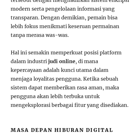
tersebut dengan menghadirkan sistem enkripsi
modern serta pengelolaan informasi yang
transparan. Dengan demikian, pemain bisa
lebih fokus menikmati keseruan permainan
tanpa merasa was-was.
Hal ini semakin memperkuat posisi platform
dalam industri
judi online
, di mana
kepercayaan adalah kunci utama dalam
menjaga loyalitas pengguna. Ketika sebuah
sistem dapat memberikan rasa aman, maka
pengguna akan lebih terbuka untuk
mengeksplorasi berbagai fitur yang disediakan.
MASA DEPAN HIBURAN DIGITAL