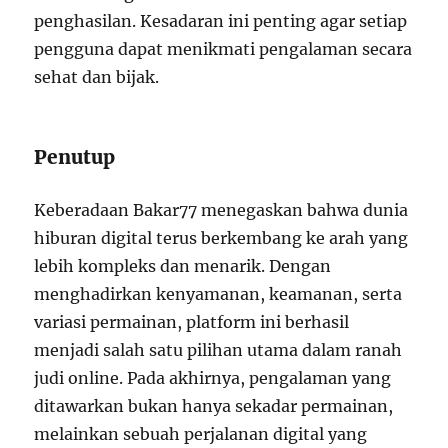
penghasilan. Kesadaran ini penting agar setiap
pengguna dapat menikmati pengalaman secara
sehat dan bijak.
Penutup
Keberadaan Bakar77 menegaskan bahwa dunia
hiburan digital terus berkembang ke arah yang
lebih kompleks dan menarik. Dengan
menghadirkan kenyamanan, keamanan, serta
variasi permainan, platform ini berhasil
menjadi salah satu pilihan utama dalam ranah
judi online. Pada akhirnya, pengalaman yang
ditawarkan bukan hanya sekadar permainan,
melainkan sebuah perjalanan digital yang