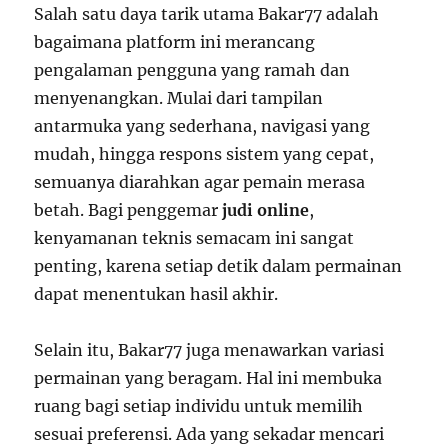
Salah satu daya tarik utama Bakar77 adalah
bagaimana platform ini merancang
pengalaman pengguna yang ramah dan
menyenangkan. Mulai dari tampilan
antarmuka yang sederhana, navigasi yang
mudah, hingga respons sistem yang cepat,
semuanya diarahkan agar pemain merasa
betah. Bagi penggemar
judi online
,
kenyamanan teknis semacam ini sangat
penting, karena setiap detik dalam permainan
dapat menentukan hasil akhir.
Selain itu, Bakar77 juga menawarkan variasi
permainan yang beragam. Hal ini membuka
ruang bagi setiap individu untuk memilih
sesuai preferensi. Ada yang sekadar mencari