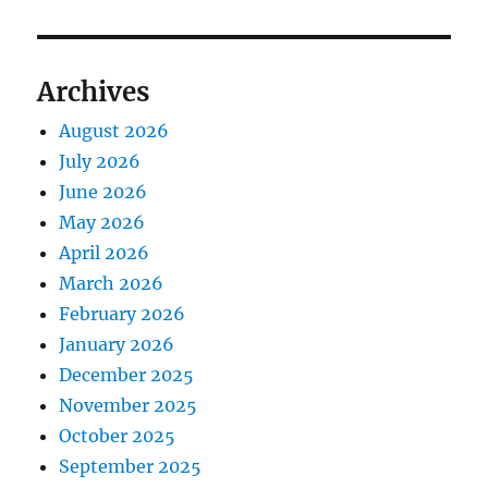
Archives
August 2026
July 2026
June 2026
May 2026
April 2026
March 2026
February 2026
January 2026
December 2025
November 2025
October 2025
September 2025