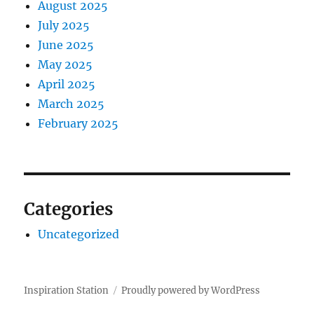
August 2025
July 2025
June 2025
May 2025
April 2025
March 2025
February 2025
Categories
Uncategorized
Inspiration Station
Proudly powered by WordPress