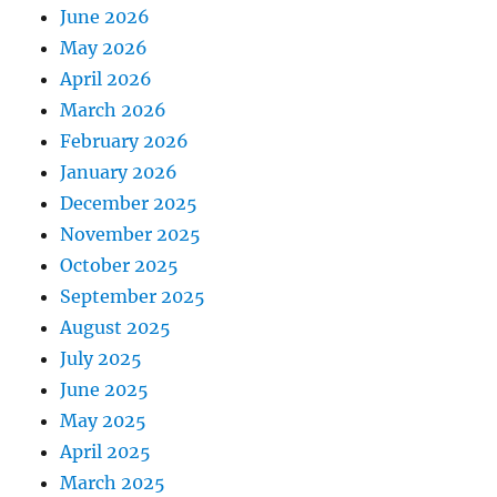
June 2026
May 2026
April 2026
March 2026
February 2026
January 2026
December 2025
November 2025
October 2025
September 2025
August 2025
July 2025
June 2025
May 2025
April 2025
March 2025