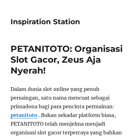
Inspiration Station
PETANITOTO: Organisasi
Slot Gacor, Zeus Aja
Nyerah!
Dalam dunia slot online yang penuh
persaingan, satu nama mencuat sebagai
primadona bagi para pencinta permainan:
petanitoto
. Bukan sekadar platform biasa,
PETANITOTO telah menjelma menjadi
organisasi slot gacor terpercaya yang bahkan