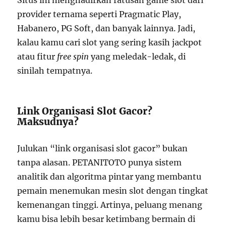
Situs ini menghadirkan ratusan game slot dari
provider ternama seperti Pragmatic Play,
Habanero, PG Soft, dan banyak lainnya. Jadi,
kalau kamu cari slot yang sering kasih jackpot
atau fitur
free spin
yang meledak-ledak, di
sinilah tempatnya.
Link Organisasi Slot Gacor?
Maksudnya?
Julukan “link organisasi slot gacor” bukan
tanpa alasan. PETANITOTO punya sistem
analitik dan algoritma pintar yang membantu
pemain menemukan mesin slot dengan tingkat
kemenangan tinggi. Artinya, peluang menang
kamu bisa lebih besar ketimbang bermain di