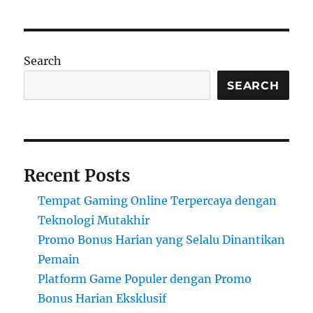
Search
SEARCH
Recent Posts
Tempat Gaming Online Terpercaya dengan
Teknologi Mutakhir
Promo Bonus Harian yang Selalu Dinantikan
Pemain
Platform Game Populer dengan Promo
Bonus Harian Eksklusif