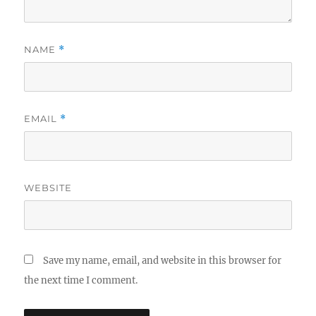
NAME
*
EMAIL
*
WEBSITE
Save my name, email, and website in this browser for
the next time I comment.