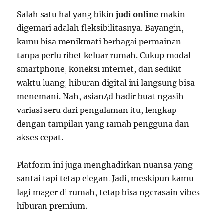
Salah satu hal yang bikin
judi online
makin
digemari adalah fleksibilitasnya. Bayangin,
kamu bisa menikmati berbagai permainan
tanpa perlu ribet keluar rumah. Cukup modal
smartphone, koneksi internet, dan sedikit
waktu luang, hiburan digital ini langsung bisa
menemani. Nah, asian4d hadir buat ngasih
variasi seru dari pengalaman itu, lengkap
dengan tampilan yang ramah pengguna dan
akses cepat.
Platform ini juga menghadirkan nuansa yang
santai tapi tetap elegan. Jadi, meskipun kamu
lagi mager di rumah, tetap bisa ngerasain vibes
hiburan premium.