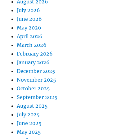
August 2026
July 2026
June 2026
May 2026
April 2026
March 2026
February 2026
January 2026
December 2025
November 2025
October 2025
September 2025
August 2025
July 2025
June 2025
May 2025