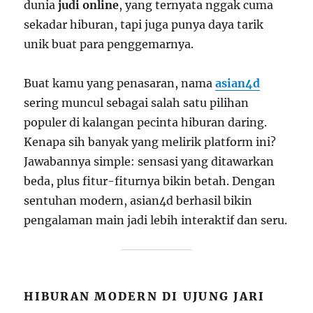
dunia
judi online
, yang ternyata nggak cuma
sekadar hiburan, tapi juga punya daya tarik
unik buat para penggemarnya.
Buat kamu yang penasaran, nama
asian4d
sering muncul sebagai salah satu pilihan
populer di kalangan pecinta hiburan daring.
Kenapa sih banyak yang melirik platform ini?
Jawabannya simple: sensasi yang ditawarkan
beda, plus fitur-fiturnya bikin betah. Dengan
sentuhan modern, asian4d berhasil bikin
pengalaman main jadi lebih interaktif dan seru.
HIBURAN MODERN DI UJUNG JARI