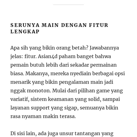
SERUNYA MAIN DENGAN FITUR
LENGKAP
Apa sih yang bikin orang betah? Jawabannya
jelas: fitur. Asian4d paham banget bahwa
pemain butuh lebih dari sekadar permainan
biasa. Makanya, mereka nyediain berbagai opsi
menarik yang bikin pengalaman main jadi
nggak monoton. Mulai dari pilihan game yang
variatif, sistem keamanan yang solid, sampai
layanan support yang sigap, semuanya bikin
rasa nyaman makin terasa.
Di sisi lain, ada juga unsur tantangan yang