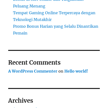
Peluang Menang
Tempat Gaming Online Terpercaya dengan
Teknologi Mutakhir
Promo Bonus Harian yang Selalu Dinantikan
Pemain
Recent Comments
A WordPress Commenter
on
Hello world!
Archives