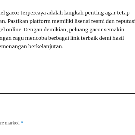
el gacor terpercaya adalah langkah penting agar tetap
. Pastikan platform memiliki lisensi resmi dan reputas
ogel online. Dengan demikian, peluang gacor semakin
angan ragu mencoba berbagai link terbaik demi hasil
emenangan berkelanjutan.
 are marked
*