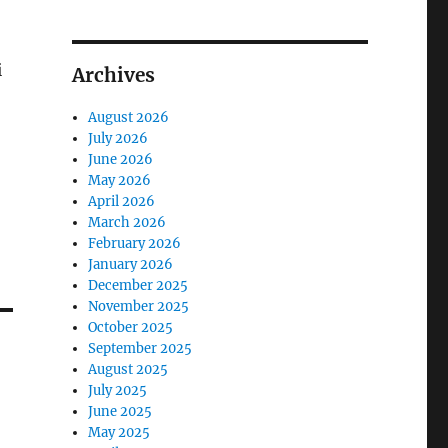
i
Archives
August 2026
July 2026
June 2026
May 2026
April 2026
March 2026
February 2026
January 2026
December 2025
November 2025
October 2025
September 2025
August 2025
July 2025
June 2025
May 2025