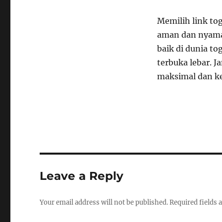
Memilih link tog
aman dan nyaman
baik di dunia t
terbuka lebar. J
maksimal dan k
Leave a Reply
Your email address will not be published.
Required fields