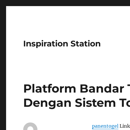
Inspiration Station
Platform Bandar 
Dengan Sistem T
panentogel
Link