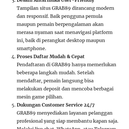
Desain Antarmuka User-Friendly
Tampilan situs GRAB89 dirancang modern
dan responsif. Baik pengguna pemula
maupun pemain berpengalaman akan
merasa nyaman saat menavigasi platform
ini, baik di perangkat desktop maupun
smartphone.
Proses Daftar Mudah & Cepat
Pendaftaran di GRAB89 hanya memerlukan
beberapa langkah mudah. Setelah
mendaftar, pemain langsung bisa
melakukan deposit dan mencoba berbagai
mesin game pilihan.
Dukungan Customer Service 24/7
GRAB89 menyediakan layanan pelanggan
profesional yang siap membantu kapan saja.