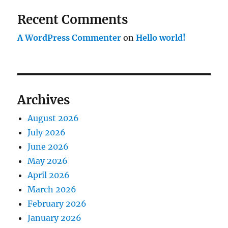
Recent Comments
A WordPress Commenter
on
Hello world!
Archives
August 2026
July 2026
June 2026
May 2026
April 2026
March 2026
February 2026
January 2026