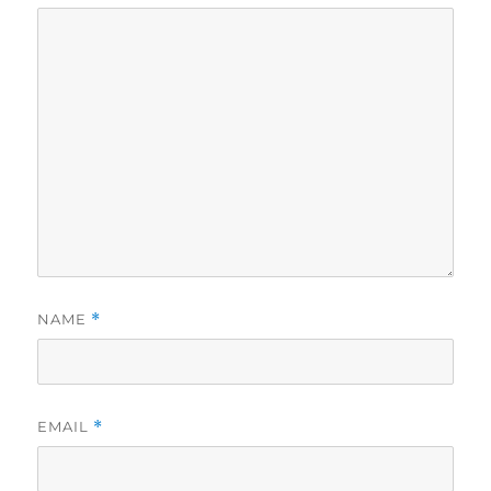
NAME
*
EMAIL
*