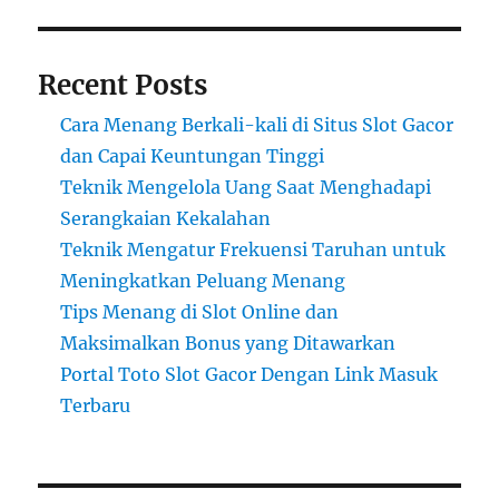
Recent Posts
Cara Menang Berkali-kali di Situs Slot Gacor
dan Capai Keuntungan Tinggi
Teknik Mengelola Uang Saat Menghadapi
Serangkaian Kekalahan
Teknik Mengatur Frekuensi Taruhan untuk
Meningkatkan Peluang Menang
Tips Menang di Slot Online dan
Maksimalkan Bonus yang Ditawarkan
Portal Toto Slot Gacor Dengan Link Masuk
Terbaru