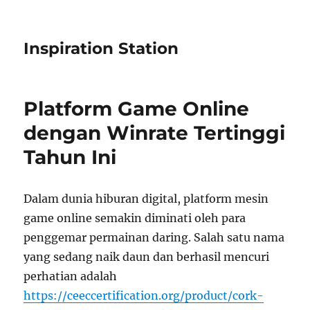
Inspiration Station
Platform Game Online
dengan Winrate Tertinggi
Tahun Ini
Dalam dunia hiburan digital, platform mesin
game online semakin diminati oleh para
penggemar permainan daring. Salah satu nama
yang sedang naik daun dan berhasil mencuri
perhatian adalah
https://ceeccertification.org/product/cork-