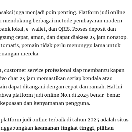
aksi juga menjadi poin penting. Platform judi online
elah mendukung berbagai metode pembayaran modern
 bank lokal, e-wallet, dan QRIS. Proses deposit dan
gsung cepat, aman, dan dapat diakses 24 jam nonstop.
tomatis, pemain tidak perlu menunggu lama untuk
enangan mereka.
an, customer service profesional siap membantu kapan
live chat 24 jam memastikan setiap kendala atau
in dapat ditangani dengan cepat dan ramah. Hal ini
wa platform judi online No.1 di 2025 benar-benar
kepuasan dan kenyamanan pengguna.
latform judi online terbaik di tahun 2025 adalah situs
enggabungkan
keamanan tingkat tinggi, pilihan