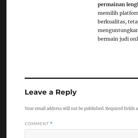
permainan lengk
memilih platfor
berkualitas, te
menguntungkan. 
bermain judi on
Leave a Reply
Your email address will not be published.
Required fields
COMMENT
*