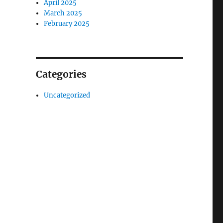
April 2025
March 2025
February 2025
Categories
Uncategorized