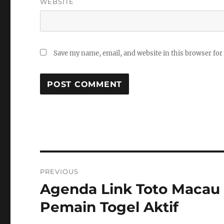
WEBSITE
Save my name, email, and website in this browser for
Post
PREVIOUS
navigation
Agenda Link Toto Macau 
Previous
post:
Pemain Togel Aktif