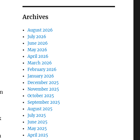
Archives
August 2026
July 2026
June 2026
May 2026
April 2026
March 2026
February 2026
January 2026
December 2025
November 2025
an
October 2025
September 2025
August 2025
July 2025
k
June 2025
May 2025
n
April 2025