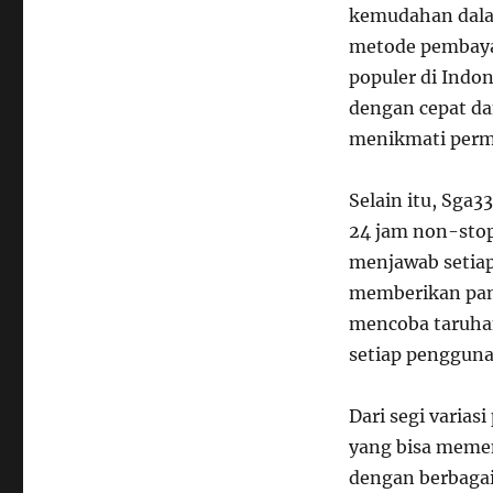
kemudahan dalam
metode pembayar
populer di Indo
dengan cepat d
menikmati perm
Selain itu, Sga
24 jam non-stop
menjawab setiap
memberikan pan
mencoba taruhan
setiap penggun
Dari segi varia
yang bisa memen
dengan berbaga