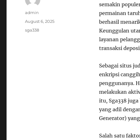
semakin populer
Author
admin
permainan taruha
Posted
August 6, 2025
berhasil menari
on
Tags
sga338
Keunggulan utam
layanan pelangg
transaksi deposi
Sebagai situs j
enkripsi canggi
penggunanya. Ha
melakukan aktiv
itu, Sga338 ju
yang adil deng
Generator) yang 
Salah satu fakt