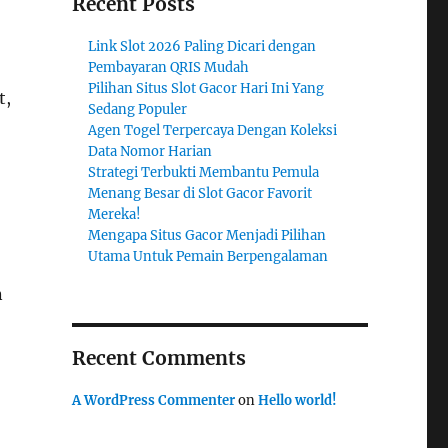
Recent Posts
Link Slot 2026 Paling Dicari dengan
Pembayaran QRIS Mudah
Pilihan Situs Slot Gacor Hari Ini Yang
t,
Sedang Populer
Agen Togel Terpercaya Dengan Koleksi
Data Nomor Harian
Strategi Terbukti Membantu Pemula
Menang Besar di Slot Gacor Favorit
Mereka!
Mengapa Situs Gacor Menjadi Pilihan
Utama Untuk Pemain Berpengalaman
n
Recent Comments
A WordPress Commenter
on
Hello world!