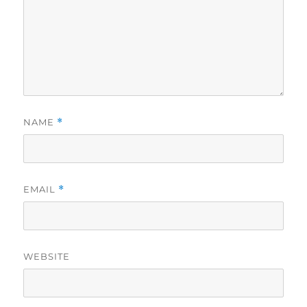
NAME
*
EMAIL
*
WEBSITE