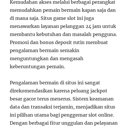
Kemudahan akses melalui berbagai perangkat
memudahkan pemain bermain kapan saja dan
di mana saja. Situs game slot ini juga
menawarkan layanan pelanggan 24 jam untuk
membantu kebutuhan dan masalah pengguna.
Promosi dan bonus deposit rutin membuat
pengalaman bermain semakin
menguntungkan dan mengasah
keberuntungan pemain.
Pengalaman bermain di situs ini sangat
direkomendasikan karena peluang jackpot
besar gacor terus menerus. Sistem keamanan
data dan transaksi terjamin, menjadikan situs
ini pilihan utama bagi penggemar slot online.
Dengan berbagai fitur unggulan dan pelayanan