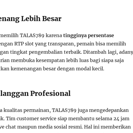
nang Lebih Besar
memilih TALAS789 karena
tingginya persentase
engan RTP slot yang transparan, pemain bisa memilih
gan tingkat pengembalian terbaik. Ditambah lagi, adan
arian membuka kesempatan lebih luas bagi siapa saja
kan kemenangan besar dengan modal kecil.
langgan Profesional
da kualitas permainan, TALAS789 juga mengedepankan
ik. Tim customer service siap membantu selama 24 jam
ive chat maupun media sosial resmi. Hal ini memberikan