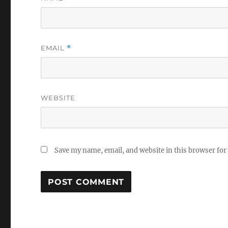
EMAIL
*
WEBSITE
Save my name, email, and website in this browser for