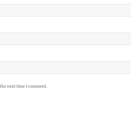
 the next time I comment.