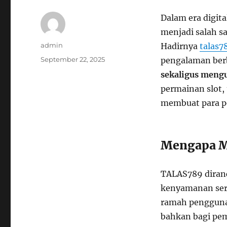
Dalam era digit
menjadi salah sa
Author
admin
Hadirnya
talas7
Posted
September 22, 2025
pengalaman ber
on
sekaligus meng
permainan slot, 
membuat para p
Mengapa M
TALAS789 diran
kenyamanan ser
ramah pengguna
bahkan bagi pe