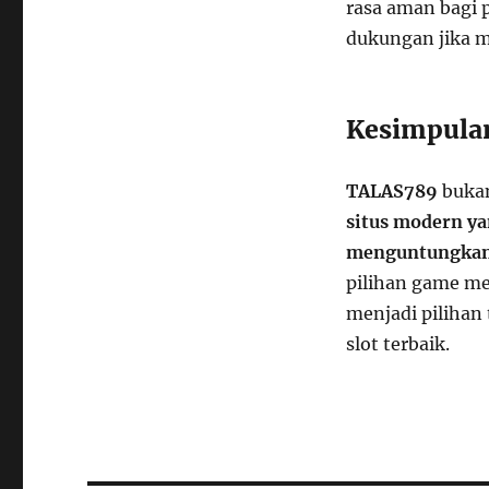
rasa aman bagi
dukungan jika m
Kesimpula
TALAS789
bukan
situs modern ya
menguntungka
pilihan game me
menjadi pilihan
slot terbaik.