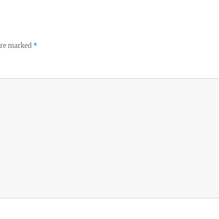
 are marked
*