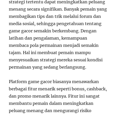
strategi tertentu dapat meningkatkan peluang
menang secara signifikan. Banyak pemain yang
membagikan tips dan trik melalui forum dan
media sosial, sehingga pengetahuan tentang
game gacor semakin berkembang. Dengan
latihan dan pengalaman, kemampuan
membaca pola permainan menjadi semakin
tajam. Hal ini membuat pemain mampu
menyesuaikan strategi mereka sesuai kondisi
permainan yang sedang berlangsung.
Platform game gacor biasanya menawarkan
berbagai fitur menarik seperti bonus, cashback,
dan promo menarik lainnya. Fitur ini sangat
membantu pemain dalam meningkatkan
peluang menang dan mengurangi risiko