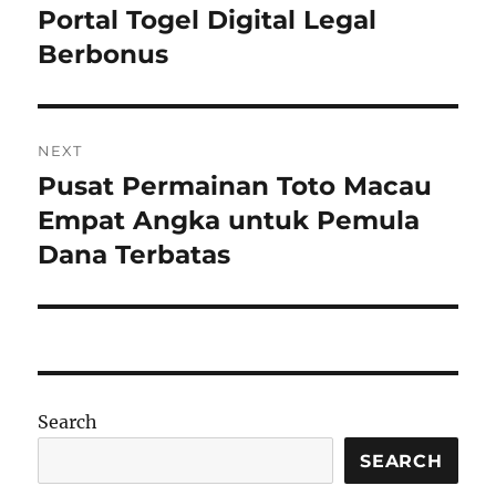
navigation
Portal Togel Digital Legal
Previous
post:
Berbonus
NEXT
Pusat Permainan Toto Macau
Next
post:
Empat Angka untuk Pemula
Dana Terbatas
Search
SEARCH