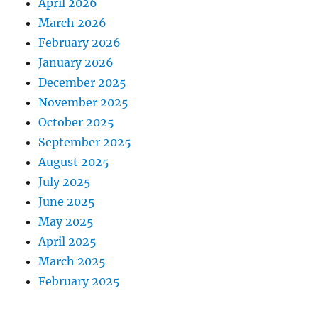
April 2026
March 2026
February 2026
January 2026
December 2025
November 2025
October 2025
September 2025
August 2025
July 2025
June 2025
May 2025
April 2025
March 2025
February 2025