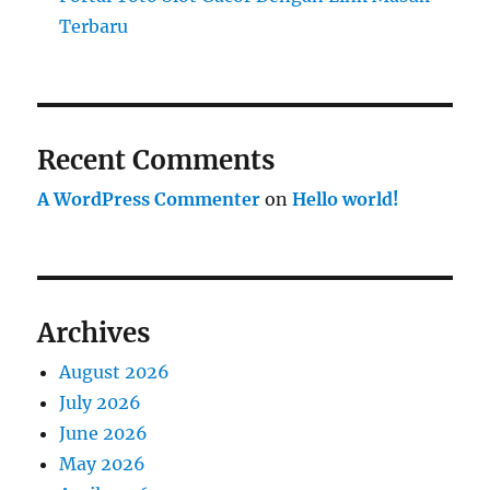
Terbaru
Recent Comments
A WordPress Commenter
on
Hello world!
Archives
August 2026
July 2026
June 2026
May 2026