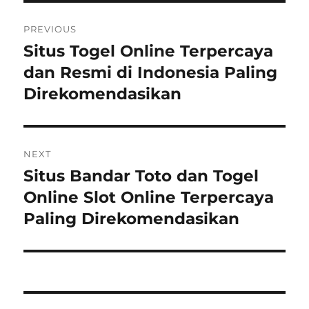
Post
PREVIOUS
navigation
Situs Togel Online Terpercaya
Previous
post:
dan Resmi di Indonesia Paling
Direkomendasikan
NEXT
Situs Bandar Toto dan Togel
Next
post:
Online Slot Online Terpercaya
Paling Direkomendasikan