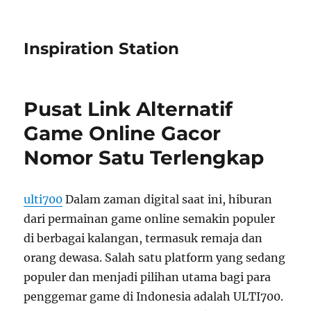
Inspiration Station
Pusat Link Alternatif
Game Online Gacor
Nomor Satu Terlengkap
ulti700
Dalam zaman digital saat ini, hiburan
dari permainan game online semakin populer
di berbagai kalangan, termasuk remaja dan
orang dewasa. Salah satu platform yang sedang
populer dan menjadi pilihan utama bagi para
penggemar game di Indonesia adalah ULTI700.