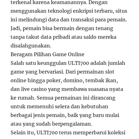
terkenal karena keamanannya. Dengan
menggunakan teknologi enkripsi terbaru, situs
ini melindungi data dan transaksi para pemain.
Jadi, pemain bisa bermain dengan tenang
tanpa takut data pribadi atau saldo mereka
disalahgunakan.
Beragam Pilihan Game Online
Salah satu keunggulan ULTI700 adalah jumlah
game yang bervariasi. Dari permainan slot
online hingga poker, domino, tembak ikan,
dan live casino yang membawa suasana nyata
ke rumah. Semua permainan ini dirancang
untuk memenuhi selera dan kebutuhan
berbagai jenis pemain, baik yang baru mulai
atau yang sudah berpengalaman.
Selain itu, ULTI700 terus memperbarui koleksi