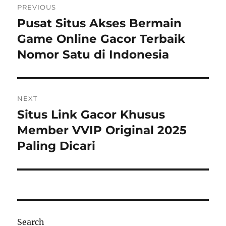
PREVIOUS
navigation
Pusat Situs Akses Bermain
Previous
post:
Game Online Gacor Terbaik
Nomor Satu di Indonesia
NEXT
Situs Link Gacor Khusus
Next
post:
Member VVIP Original 2025
Paling Dicari
Search