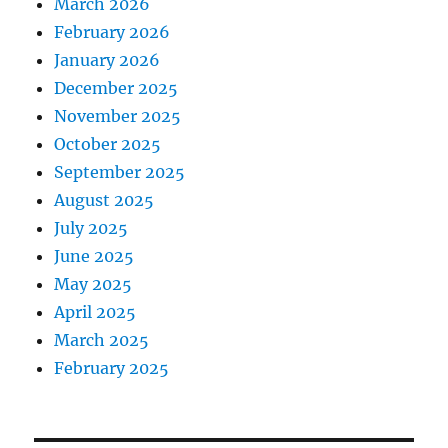
March 2026
February 2026
January 2026
December 2025
November 2025
October 2025
September 2025
August 2025
July 2025
June 2025
May 2025
April 2025
March 2025
February 2025