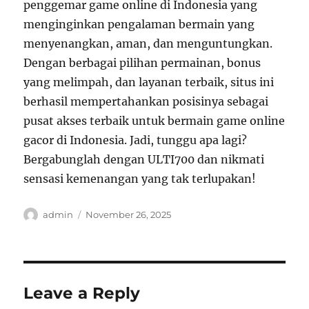
penggemar game online di Indonesia yang
menginginkan pengalaman bermain yang
menyenangkan, aman, dan menguntungkan.
Dengan berbagai pilihan permainan, bonus
yang melimpah, dan layanan terbaik, situs ini
berhasil mempertahankan posisinya sebagai
pusat akses terbaik untuk bermain game online
gacor di Indonesia. Jadi, tunggu apa lagi?
Bergabunglah dengan ULTI700 dan nikmati
sensasi kemenangan yang tak terlupakan!
Author
Posted
admin
November 26, 2025
on
Leave a Reply