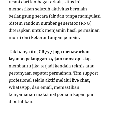
resmi dari lembaga terkait, situs ini
memastikan seluruh aktivitas bermain
berlangsung secara fair dan tanpa manipulasi.
Sistem random number generator (RNG)
diterapkan untuk menjamin hasil permainan
murni dari keberuntungan pemain.
Tak hanya itu,
CR777 juga menawarkan
layanan pelanggan 24 jam nonstop
, siap
membantu jika terjadi kendala teknis atau
pertanyaan seputar permainan. Tim support
profesional selalu aktif melalui live chat,
WhatsApp, dan email, memastikan
kenyamanan maksimal pemain kapan pun
dibutuhkan.