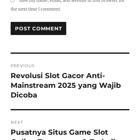
Save my name, email, and website in this browser for
the next time I comment.
Post
PREVIOUS
navigation
Revolusi Slot Gacor Anti-
Previous
post:
Mainstream 2025 yang Wajib
Dicoba
NEXT
Pusatnya Situs Game Slot
Next