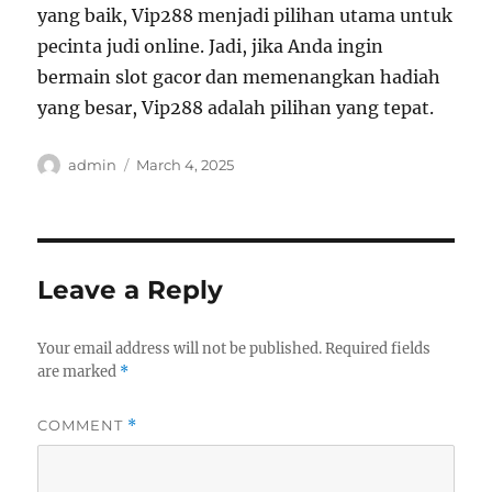
yang baik, Vip288 menjadi pilihan utama untuk
pecinta judi online. Jadi, jika Anda ingin
bermain slot gacor dan memenangkan hadiah
yang besar, Vip288 adalah pilihan yang tepat.
Author
Posted
admin
March 4, 2025
on
Leave a Reply
Your email address will not be published.
Required fields
are marked
*
COMMENT
*