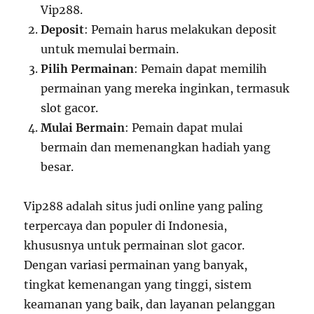
Vip288.
Deposit
: Pemain harus melakukan deposit
untuk memulai bermain.
Pilih Permainan
: Pemain dapat memilih
permainan yang mereka inginkan, termasuk
slot gacor.
Mulai Bermain
: Pemain dapat mulai
bermain dan memenangkan hadiah yang
besar.
Vip288 adalah situs judi online yang paling
terpercaya dan populer di Indonesia,
khususnya untuk permainan slot gacor.
Dengan variasi permainan yang banyak,
tingkat kemenangan yang tinggi, sistem
keamanan yang baik, dan layanan pelanggan