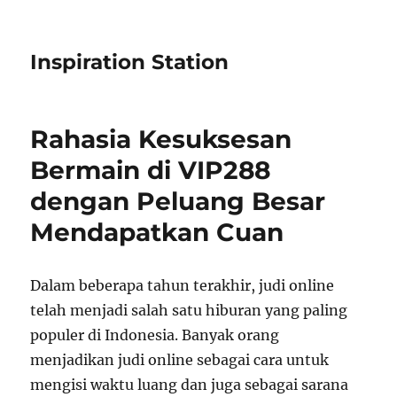
Inspiration Station
Rahasia Kesuksesan
Bermain di VIP288
dengan Peluang Besar
Mendapatkan Cuan
Dalam beberapa tahun terakhir, judi online
telah menjadi salah satu hiburan yang paling
populer di Indonesia. Banyak orang
menjadikan judi online sebagai cara untuk
mengisi waktu luang dan juga sebagai sarana