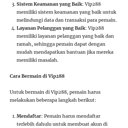
Sistem Keamanan yang Baik
: Vip288
memiliki sistem keamanan yang baik untuk
melindungi data dan transaksi para pemain.
Layanan Pelanggan yang Baik
: Vip288
memiliki layanan pelanggan yang baik dan
ramah, sehingga pemain dapat dengan
mudah mendapatkan bantuan jika mereka
memiliki masalah.
Cara Bermain di Vip288
Untuk bermain di Vip288, pemain harus
melakukan beberapa langkah berikut:
Mendaftar
: Pemain harus mendaftar
terlebih dahulu untuk membuat akun di