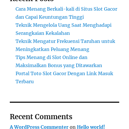
Cara Menang Berkali-kali di Situs Slot Gacor
dan Capai Keuntungan Tinggi
Teknik Mengelola Uang Saat Menghadapi
Serangkaian Kekalahan
Teknik Mengatur Frekuensi Taruhan untuk
Meningkatkan Peluang Menang
Tips Menang di Slot Online dan
Maksimalkan Bonus yang Ditawarkan
Portal Toto Slot Gacor Dengan Link Masuk
Terbaru
Recent Comments
A WordPress Commenter
on
Hello world!