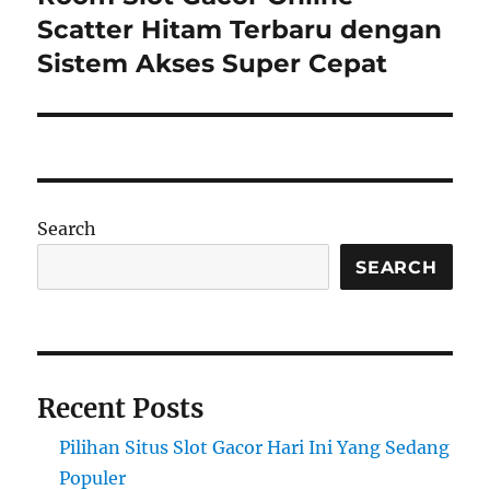
post:
Scatter Hitam Terbaru dengan
Sistem Akses Super Cepat
Search
SEARCH
Recent Posts
Pilihan Situs Slot Gacor Hari Ini Yang Sedang
Populer