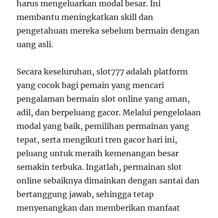
harus mengeluarkan modal besar. Ini
membantu meningkatkan skill dan
pengetahuan mereka sebelum bermain dengan
uang asli.
Secara keseluruhan, slot777 adalah platform
yang cocok bagi pemain yang mencari
pengalaman bermain slot online yang aman,
adil, dan berpeluang gacor. Melalui pengelolaan
modal yang baik, pemilihan permainan yang
tepat, serta mengikuti tren gacor hari ini,
peluang untuk meraih kemenangan besar
semakin terbuka. Ingatlah, permainan slot
online sebaiknya dimainkan dengan santai dan
bertanggung jawab, sehingga tetap
menyenangkan dan memberikan manfaat