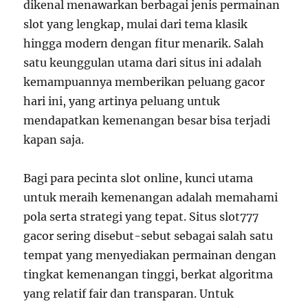
dikenal menawarkan berbagai jenis permainan
slot yang lengkap, mulai dari tema klasik
hingga modern dengan fitur menarik. Salah
satu keunggulan utama dari situs ini adalah
kemampuannya memberikan peluang gacor
hari ini, yang artinya peluang untuk
mendapatkan kemenangan besar bisa terjadi
kapan saja.
Bagi para pecinta slot online, kunci utama
untuk meraih kemenangan adalah memahami
pola serta strategi yang tepat. Situs slot777
gacor sering disebut-sebut sebagai salah satu
tempat yang menyediakan permainan dengan
tingkat kemenangan tinggi, berkat algoritma
yang relatif fair dan transparan. Untuk