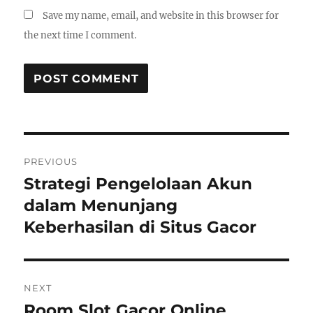
Save my name, email, and website in this browser for
the next time I comment.
Post
PREVIOUS
navigation
Strategi Pengelolaan Akun
Previous
post:
dalam Menunjang
Keberhasilan di Situs Gacor
NEXT
Room Slot Gacor Online
Next