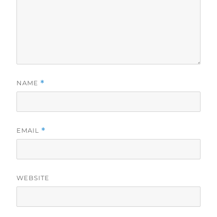
NAME
*
EMAIL
*
WEBSITE