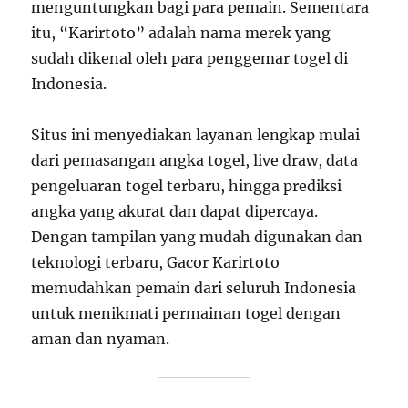
menguntungkan bagi para pemain. Sementara
itu, “Karirtoto” adalah nama merek yang
sudah dikenal oleh para penggemar togel di
Indonesia.
Situs ini menyediakan layanan lengkap mulai
dari pemasangan angka togel, live draw, data
pengeluaran togel terbaru, hingga prediksi
angka yang akurat dan dapat dipercaya.
Dengan tampilan yang mudah digunakan dan
teknologi terbaru, Gacor Karirtoto
memudahkan pemain dari seluruh Indonesia
untuk menikmati permainan togel dengan
aman dan nyaman.