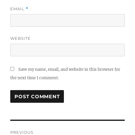
EMAIL
*
WEBSITE
Save my name, email, and website in this browser for
the next time I comment.
Post
PREVIOUS