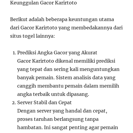
Keunggulan Gacor Karirtoto
Berikut adalah beberapa keuntungan utama
dari Gacor Karirtoto yang membedakannya dari
situs togel lainnya:
Prediksi Angka Gacor yang Akurat
Gacor Karirtoto dikenal memiliki prediksi
yang tepat dan sering kali menguntungkan
banyak pemain. Sistem analisis data yang
canggih membantu pemain dalam memilih
angka terbaik untuk dipasang.
Server Stabil dan Cepat
Dengan server yang handal dan cepat,
proses taruhan berlangsung tanpa
hambatan. Ini sangat penting agar pemain