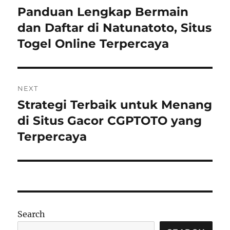
navigation
Panduan Lengkap Bermain
Previous
post:
dan Daftar di Natunatoto, Situs
Togel Online Terpercaya
NEXT
Strategi Terbaik untuk Menang
Next
post:
di Situs Gacor CGPTOTO yang
Terpercaya
Search