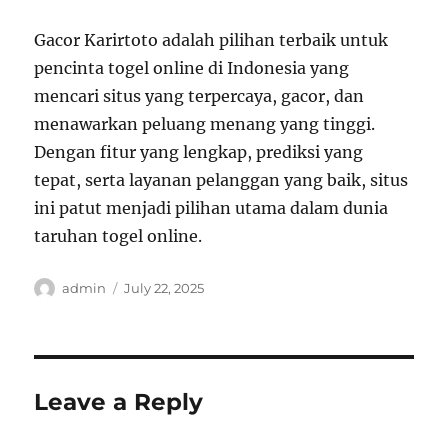
Gacor Karirtoto adalah pilihan terbaik untuk
pencinta togel online di Indonesia yang
mencari situs yang terpercaya, gacor, dan
menawarkan peluang menang yang tinggi.
Dengan fitur yang lengkap, prediksi yang
tepat, serta layanan pelanggan yang baik, situs
ini patut menjadi pilihan utama dalam dunia
taruhan togel online.
Author
Posted
admin
July 22, 2025
on
Leave a Reply