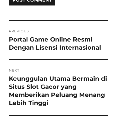
Post
PREVIOUS
navigation
Portal Game Online Resmi
Previous
post:
Dengan Lisensi Internasional
NEXT
Keunggulan Utama Bermain di
Next
post:
Situs Slot Gacor yang
Memberikan Peluang Menang
Lebih Tinggi