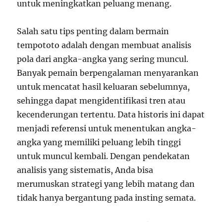
untuk meningkatkan peluang menang.
Salah satu tips penting dalam bermain
tempototo adalah dengan membuat analisis
pola dari angka-angka yang sering muncul.
Banyak pemain berpengalaman menyarankan
untuk mencatat hasil keluaran sebelumnya,
sehingga dapat mengidentifikasi tren atau
kecenderungan tertentu. Data historis ini dapat
menjadi referensi untuk menentukan angka-
angka yang memiliki peluang lebih tinggi
untuk muncul kembali. Dengan pendekatan
analisis yang sistematis, Anda bisa
merumuskan strategi yang lebih matang dan
tidak hanya bergantung pada insting semata.