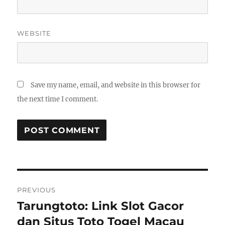
WEBSITE
Save my name, email, and website in this browser for
the next time I comment.
Post
PREVIOUS
navigation
Tarungtoto: Link Slot Gacor
Previous
post:
dan Situs Toto Togel Macau