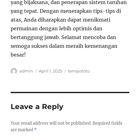
yang bijaksana, dan penerapan sistem taruhan
yang tepat. Dengan menerapkan tips-tips di
atas, Anda diharapkan dapat menikmati
permainan dengan lebih optimis dan
bertanggung jawab. Selamat mencoba dan
semoga sukses dalam meraih kemenangan
besar!
Author
Posted
Tags
admin
April 1, 2025
tempototo
on
Leave a Reply
Your email address will not be published.
Required fields
are marked
*