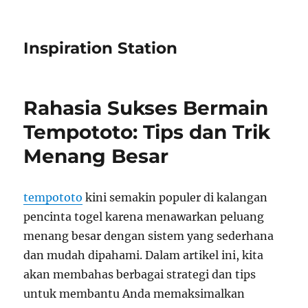
Inspiration Station
Rahasia Sukses Bermain
Tempototo: Tips dan Trik
Menang Besar
tempototo
kini semakin populer di kalangan
pencinta togel karena menawarkan peluang
menang besar dengan sistem yang sederhana
dan mudah dipahami. Dalam artikel ini, kita
akan membahas berbagai strategi dan tips
untuk membantu Anda memaksimalkan