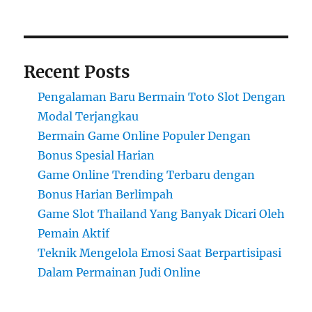
Recent Posts
Pengalaman Baru Bermain Toto Slot Dengan
Modal Terjangkau
Bermain Game Online Populer Dengan
Bonus Spesial Harian
Game Online Trending Terbaru dengan
Bonus Harian Berlimpah
Game Slot Thailand Yang Banyak Dicari Oleh
Pemain Aktif
Teknik Mengelola Emosi Saat Berpartisipasi
Dalam Permainan Judi Online