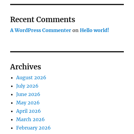
Recent Comments
A WordPress Commenter
on
Hello world!
Archives
August 2026
July 2026
June 2026
May 2026
April 2026
March 2026
February 2026