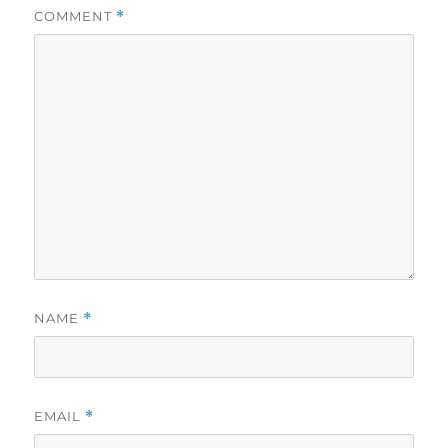
COMMENT
*
NAME
*
EMAIL
*