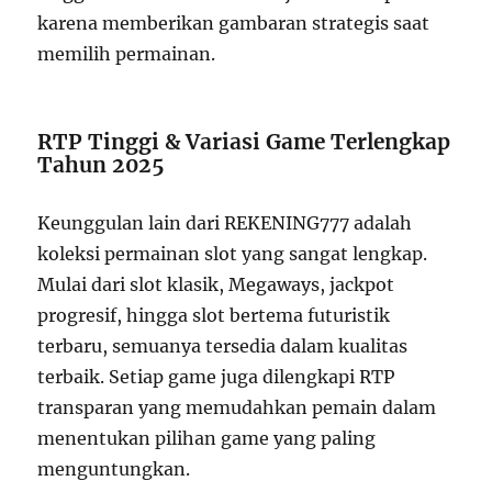
karena memberikan gambaran strategis saat
memilih permainan.
RTP Tinggi & Variasi Game Terlengkap
Tahun 2025
Keunggulan lain dari REKENING777 adalah
koleksi permainan slot yang sangat lengkap.
Mulai dari slot klasik, Megaways, jackpot
progresif, hingga slot bertema futuristik
terbaru, semuanya tersedia dalam kualitas
terbaik. Setiap game juga dilengkapi RTP
transparan yang memudahkan pemain dalam
menentukan pilihan game yang paling
menguntungkan.