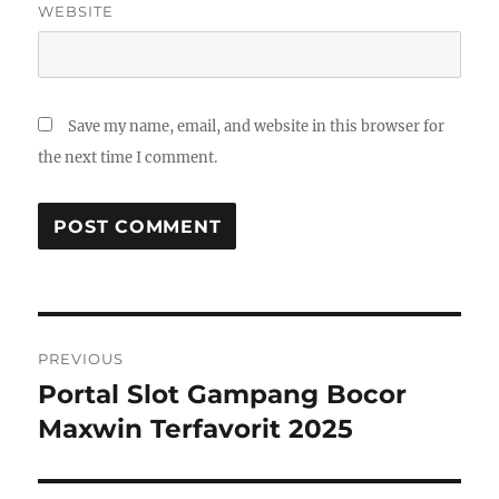
WEBSITE
Save my name, email, and website in this browser for
the next time I comment.
Post
PREVIOUS
navigation
Portal Slot Gampang Bocor
Previous
post:
Maxwin Terfavorit 2025