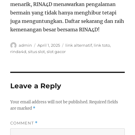
menarik, RINA4D menawarkan pengalaman
bermain yang tidak hanya menghibur tetapi
juga menguntungkan. Daftar sekarang dan raih
kemenangan besar bersama RINA4D!
Author
Posted
Tags
admin
April 1, 2025
link alternatif
,
link toto
,
on
rinda4d
,
situs slot
,
slot gacor
Leave a Reply
Your email address will not be published.
Required fields
are marked
*
COMMENT
*