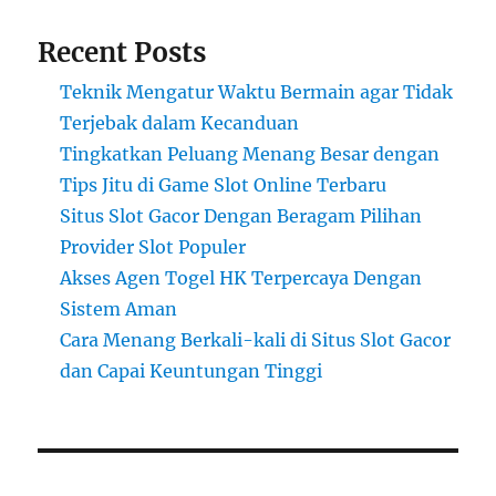
Recent Posts
Teknik Mengatur Waktu Bermain agar Tidak
Terjebak dalam Kecanduan
Tingkatkan Peluang Menang Besar dengan
Tips Jitu di Game Slot Online Terbaru
Situs Slot Gacor Dengan Beragam Pilihan
Provider Slot Populer
Akses Agen Togel HK Terpercaya Dengan
Sistem Aman
Cara Menang Berkali-kali di Situs Slot Gacor
dan Capai Keuntungan Tinggi