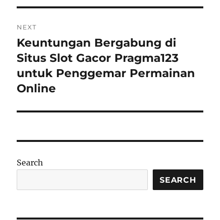
NEXT
Keuntungan Bergabung di
Next
post:
Situs Slot Gacor Pragma123
untuk Penggemar Permainan
Online
Search
SEARCH