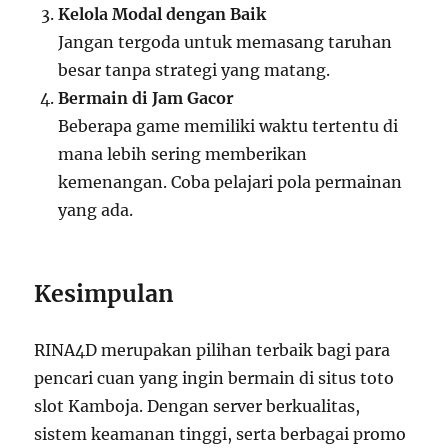
Kelola Modal dengan Baik
Jangan tergoda untuk memasang taruhan
besar tanpa strategi yang matang.
Bermain di Jam Gacor
Beberapa game memiliki waktu tertentu di
mana lebih sering memberikan
kemenangan. Coba pelajari pola permainan
yang ada.
Kesimpulan
RINA4D merupakan pilihan terbaik bagi para
pencari cuan yang ingin bermain di situs toto
slot Kamboja. Dengan server berkualitas,
sistem keamanan tinggi, serta berbagai promo