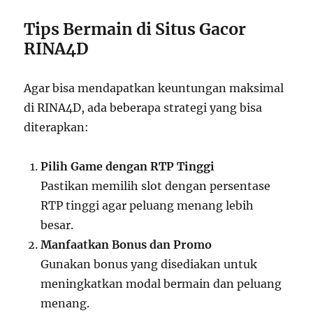
Tips Bermain di Situs Gacor
RINA4D
Agar bisa mendapatkan keuntungan maksimal
di RINA4D, ada beberapa strategi yang bisa
diterapkan:
Pilih Game dengan RTP Tinggi
Pastikan memilih slot dengan persentase
RTP tinggi agar peluang menang lebih
besar.
Manfaatkan Bonus dan Promo
Gunakan bonus yang disediakan untuk
meningkatkan modal bermain dan peluang
menang.