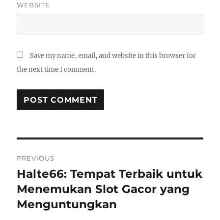
WEBSITE
Save my name, email, and website in this browser for
the next time I comment.
Post
PREVIOUS
navigation
Halte66: Tempat Terbaik untuk
Previous
post:
Menemukan Slot Gacor yang
Menguntungkan