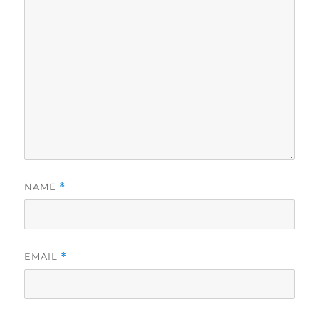
NAME
*
EMAIL
*