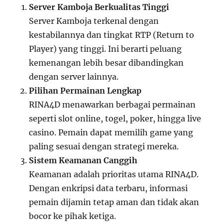
Server Kamboja Berkualitas Tinggi
Server Kamboja terkenal dengan
kestabilannya dan tingkat RTP (Return to
Player) yang tinggi. Ini berarti peluang
kemenangan lebih besar dibandingkan
dengan server lainnya.
Pilihan Permainan Lengkap
RINA4D menawarkan berbagai permainan
seperti slot online, togel, poker, hingga live
casino. Pemain dapat memilih game yang
paling sesuai dengan strategi mereka.
Sistem Keamanan Canggih
Keamanan adalah prioritas utama RINA4D.
Dengan enkripsi data terbaru, informasi
pemain dijamin tetap aman dan tidak akan
bocor ke pihak ketiga.