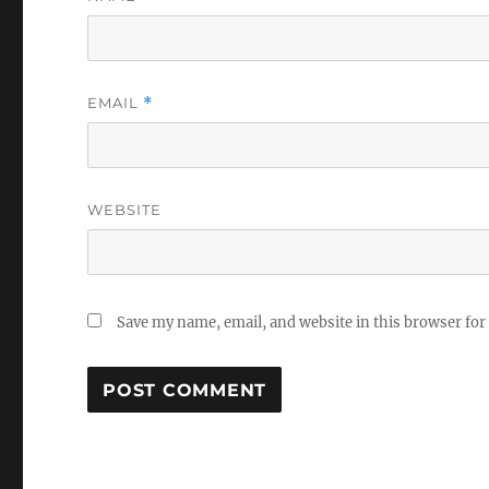
EMAIL
*
WEBSITE
Save my name, email, and website in this browser for