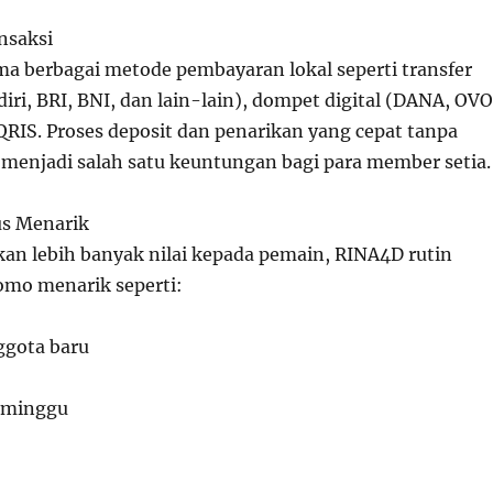
nsaksi
 berbagai metode pembayaran lokal seperti transfer
ri, BRI, BNI, dan lain-lain), dompet digital (DANA, OVO
QRIS. Proses deposit dan penarikan yang cepat tanpa
menjadi salah satu keuntungan bagi para member setia.
s Menarik
n lebih banyak nilai kepada pemain, RINA4D rutin
mo menarik seperti:
ggota baru
p minggu