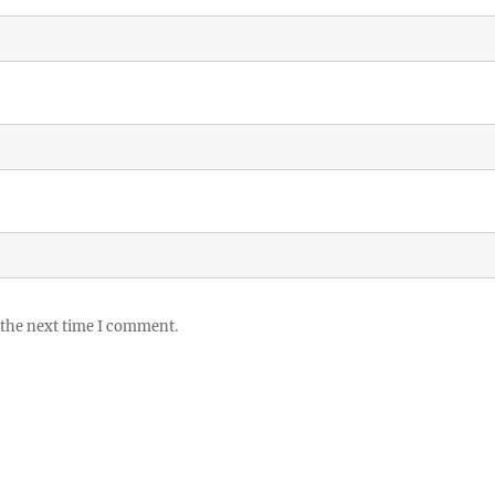
 the next time I comment.