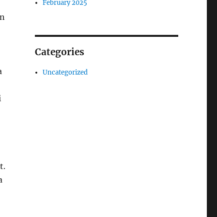
February 2025
an
Categories
a
Uncategorized
i
t.
a