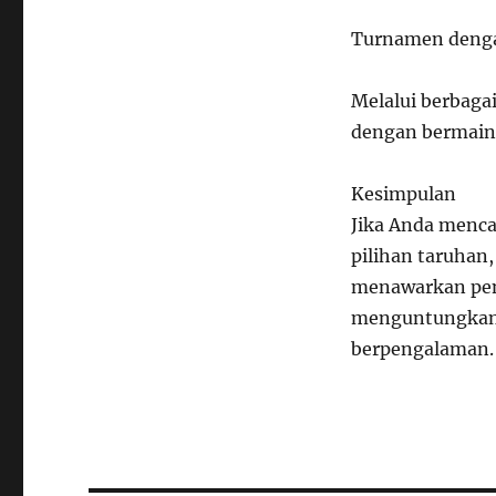
Turnamen denga
Melalui berbaga
dengan bermain 
Kesimpulan
Jika Anda menca
pilihan taruhan,
menawarkan pen
menguntungkan 
berpengalaman.