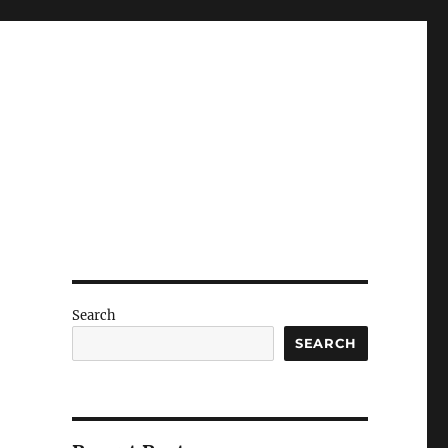
Search
SEARCH