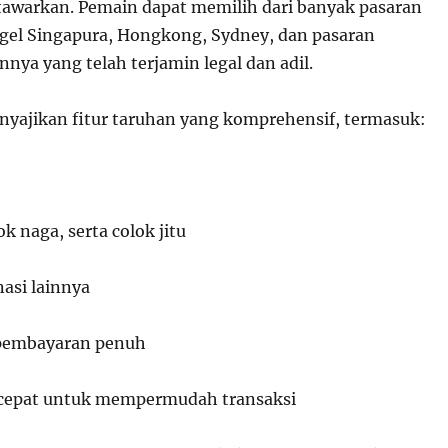
tawarkan. Pemain dapat memilih dari banyak pasaran
Togel Singapura, Hongkong, Sydney, dan pasaran
innya yang telah terjamin legal dan adil.
yajikan fitur taruhan yang komprehensif, termasuk:
ok naga, serta colok jitu
asi lainnya
 pembayaran penuh
 cepat untuk mempermudah transaksi