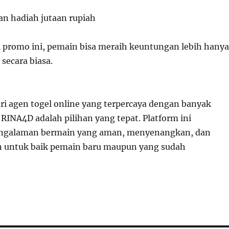
n hadiah jutaan rupiah
i promo ini, pemain bisa meraih keuntungan lebih hanya
secara biasa.
ri agen togel online yang terpercaya dengan banyak
 RINA4D adalah pilihan yang tepat. Platform ini
galaman bermain yang aman, menyenangkan, dan
untuk baik pemain baru maupun yang sudah