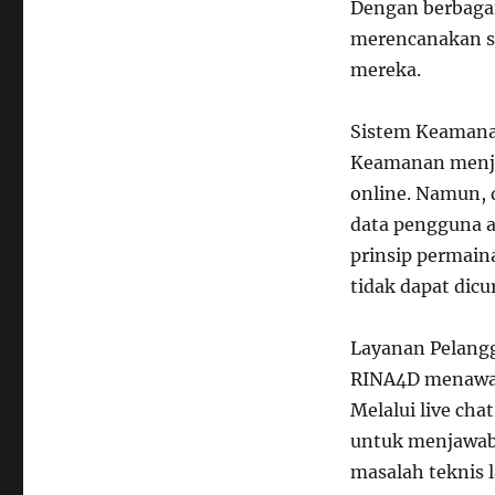
Dengan berbagai
merencanakan s
mereka.
Sistem Keamana
Keamanan menjad
online. Namun, 
data pengguna a
prinsip permain
tidak dapat dicu
Layanan Pelangg
RINA4D menawar
Melalui live ch
untuk menjawab 
masalah teknis l