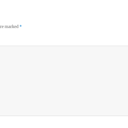
 are marked
*