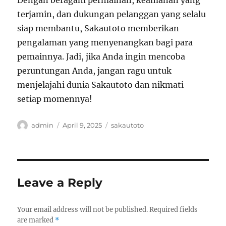
Dengan beragam permainan, keamanan yang
terjamin, dan dukungan pelanggan yang selalu
siap membantu, Sakautoto memberikan
pengalaman yang menyenangkan bagi para
pemainnya. Jadi, jika Anda ingin mencoba
peruntungan Anda, jangan ragu untuk
menjelajahi dunia Sakautoto dan nikmati
setiap momennya!
Author
Posted
Tags
admin
April 9, 2025
sakautoto
on
Leave a Reply
Your email address will not be published.
Required fields
are marked
*