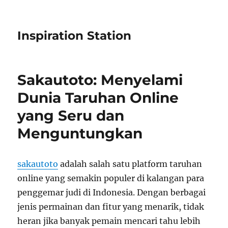
Inspiration Station
Sakautoto: Menyelami
Dunia Taruhan Online
yang Seru dan
Menguntungkan
sakautoto
adalah salah satu platform taruhan
online yang semakin populer di kalangan para
penggemar judi di Indonesia. Dengan berbagai
jenis permainan dan fitur yang menarik, tidak
heran jika banyak pemain mencari tahu lebih