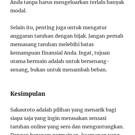
Anda tanpa harus mengeluarkan terlalu banyak
modal.
Selain itu, penting juga untuk mengatur
anggaran taruhan dengan bijak. Jangan pernah
memasang taruhan melebihi batas
kemampuan finansial Anda. Ingat, tujuan
utama bermain adalah untuk bersenang-
senang, bukan untuk menambah beban.
Kesimpulan
Sakautoto adalah pilihan yang menarik bagi
siapa saja yang ingin merasakan sensasi
taruhan online yang seru dan menguntungkan.