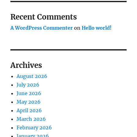
Recent Comments
A WordPress Commenter
on
Hello world!
Archives
August 2026
July 2026
June 2026
May 2026
April 2026
March 2026
February 2026
January 2026