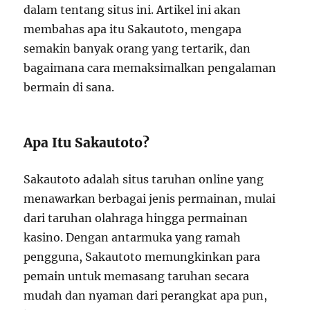
dalam tentang situs ini. Artikel ini akan
membahas apa itu Sakautoto, mengapa
semakin banyak orang yang tertarik, dan
bagaimana cara memaksimalkan pengalaman
bermain di sana.
Apa Itu Sakautoto?
Sakautoto adalah situs taruhan online yang
menawarkan berbagai jenis permainan, mulai
dari taruhan olahraga hingga permainan
kasino. Dengan antarmuka yang ramah
pengguna, Sakautoto memungkinkan para
pemain untuk memasang taruhan secara
mudah dan nyaman dari perangkat apa pun,