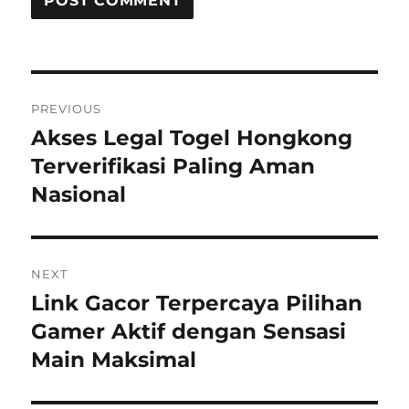
Post
PREVIOUS
navigation
Akses Legal Togel Hongkong
Previous
post:
Terverifikasi Paling Aman
Nasional
NEXT
Link Gacor Terpercaya Pilihan
Next
post:
Gamer Aktif dengan Sensasi
Main Maksimal