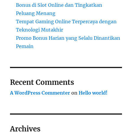
Bonus di Slot Online dan Tingkatkan
Peluang Menang
Tempat Gaming Online Terpercaya dengan
Teknologi Mutakhir
Promo Bonus Harian yang Selalu Dinantikan
Pemain
Recent Comments
A WordPress Commenter
on
Hello world!
Archives