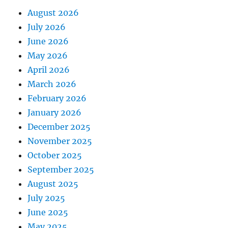
August 2026
July 2026
June 2026
May 2026
April 2026
March 2026
February 2026
January 2026
December 2025
November 2025
October 2025
September 2025
August 2025
July 2025
June 2025
May 2025