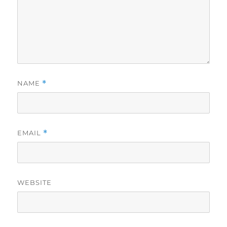
NAME
*
EMAIL
*
WEBSITE