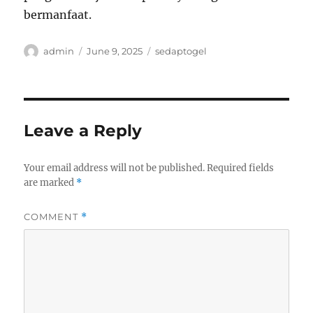
bermanfaat.
Author
Posted
Tags
admin
June 9, 2025
sedaptogel
on
Leave a Reply
Your email address will not be published.
Required fields
are marked
*
COMMENT
*