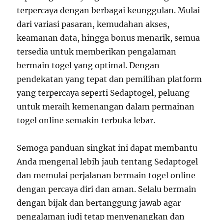
terpercaya dengan berbagai keunggulan. Mulai
dari variasi pasaran, kemudahan akses,
keamanan data, hingga bonus menarik, semua
tersedia untuk memberikan pengalaman
bermain togel yang optimal. Dengan
pendekatan yang tepat dan pemilihan platform
yang terpercaya seperti Sedaptogel, peluang
untuk meraih kemenangan dalam permainan
togel online semakin terbuka lebar.
Semoga panduan singkat ini dapat membantu
Anda mengenal lebih jauh tentang Sedaptogel
dan memulai perjalanan bermain togel online
dengan percaya diri dan aman. Selalu bermain
dengan bijak dan bertanggung jawab agar
pengalaman judi tetap menyenangkan dan