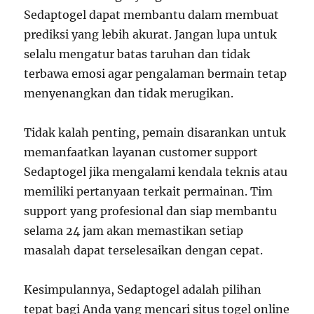
Sedaptogel dapat membantu dalam membuat
prediksi yang lebih akurat. Jangan lupa untuk
selalu mengatur batas taruhan dan tidak
terbawa emosi agar pengalaman bermain tetap
menyenangkan dan tidak merugikan.
Tidak kalah penting, pemain disarankan untuk
memanfaatkan layanan customer support
Sedaptogel jika mengalami kendala teknis atau
memiliki pertanyaan terkait permainan. Tim
support yang profesional dan siap membantu
selama 24 jam akan memastikan setiap
masalah dapat terselesaikan dengan cepat.
Kesimpulannya, Sedaptogel adalah pilihan
tepat bagi Anda yang mencari situs togel online