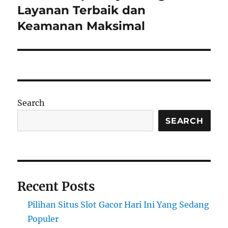
Layanan Terbaik dan
Keamanan Maksimal
Search
SEARCH
Recent Posts
Pilihan Situs Slot Gacor Hari Ini Yang Sedang
Populer