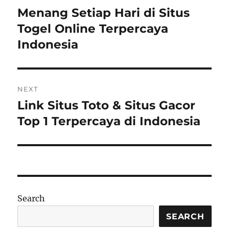
navigation
Menang Setiap Hari di Situs
Previous
post:
Togel Online Terpercaya
Indonesia
NEXT
Link Situs Toto & Situs Gacor
Next
post:
Top 1 Terpercaya di Indonesia
Search
SEARCH