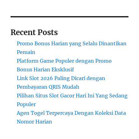
Recent Posts
Promo Bonus Harian yang Selalu Dinantikan
Pemain
Platform Game Populer dengan Promo
Bonus Harian Eksklusif
Link Slot 2026 Paling Dicari dengan
Pembayaran QRIS Mudah
Pilihan Situs Slot Gacor Hari Ini Yang Sedang
Populer
Agen Togel Terpercaya Dengan Koleksi Data
Nomor Harian