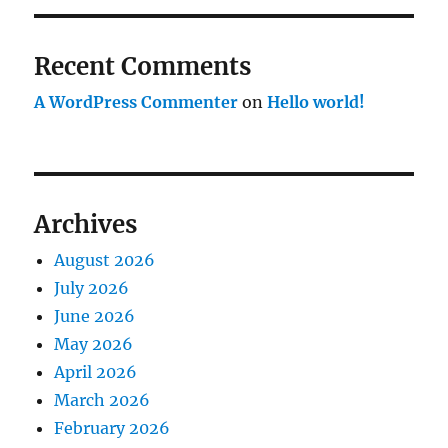
Recent Comments
A WordPress Commenter
on
Hello world!
Archives
August 2026
July 2026
June 2026
May 2026
April 2026
March 2026
February 2026