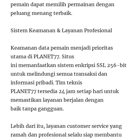
pemain dapat memilih permainan dengan
peluang menang terbaik.
Sistem Keamanan & Layanan Profesional
Keamanan data pemain menjadi prioritas
utama di PLANET77. Situs
ini memanfaatkan sistem enkripsi SSL 256-bit
untuk melindungi semua transaksi dan
informasi pribadi. Tim teknis
PLANET77 tersedia 24 jam setiap hari untuk
memastikan layanan berjalan dengan
baik tanpa gangguan.
Lebih dari itu, layanan customer service yang
ramah dan profesional selalu siap membantu