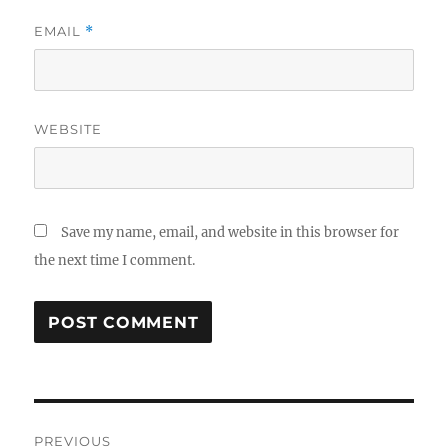
EMAIL
*
WEBSITE
Save my name, email, and website in this browser for
the next time I comment.
Post
PREVIOUS