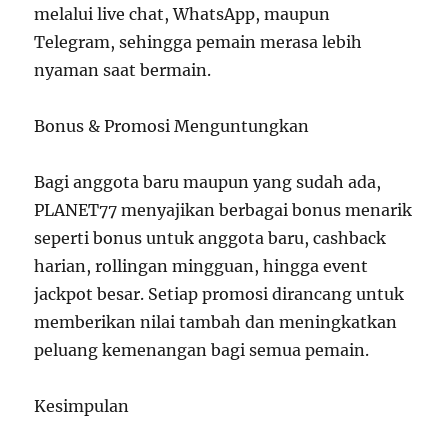
melalui live chat, WhatsApp, maupun
Telegram, sehingga pemain merasa lebih
nyaman saat bermain.
Bonus & Promosi Menguntungkan
Bagi anggota baru maupun yang sudah ada,
PLANET77 menyajikan berbagai bonus menarik
seperti bonus untuk anggota baru, cashback
harian, rollingan mingguan, hingga event
jackpot besar. Setiap promosi dirancang untuk
memberikan nilai tambah dan meningkatkan
peluang kemenangan bagi semua pemain.
Kesimpulan