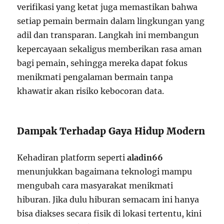
verifikasi yang ketat juga memastikan bahwa
setiap pemain bermain dalam lingkungan yang
adil dan transparan. Langkah ini membangun
kepercayaan sekaligus memberikan rasa aman
bagi pemain, sehingga mereka dapat fokus
menikmati pengalaman bermain tanpa
khawatir akan risiko kebocoran data.
Dampak Terhadap Gaya Hidup Modern
Kehadiran platform seperti
aladin66
menunjukkan bagaimana teknologi mampu
mengubah cara masyarakat menikmati
hiburan. Jika dulu hiburan semacam ini hanya
bisa diakses secara fisik di lokasi tertentu, kini