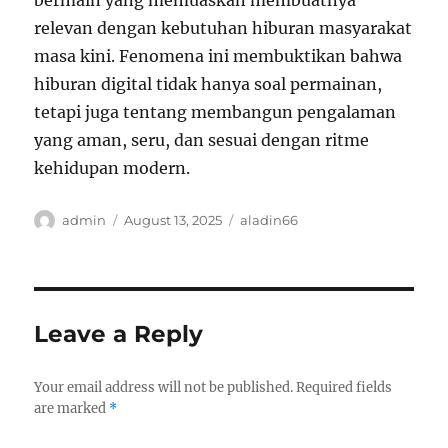
bermain yang memuaskan membuatnya
relevan dengan kebutuhan hiburan masyarakat
masa kini. Fenomena ini membuktikan bahwa
hiburan digital tidak hanya soal permainan,
tetapi juga tentang membangun pengalaman
yang aman, seru, dan sesuai dengan ritme
kehidupan modern.
Author
Posted
Tags
admin
August 13, 2025
aladin66
on
Leave a Reply
Your email address will not be published.
Required fields
are marked
*