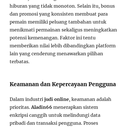
hiburan yang tidak monoton. Selain itu, bonus
dan promosi yang konsisten membuat para
pemain memiliki peluang tambahan untuk
menikmati permainan sekaligus meningkatkan
potensi kemenangan. Faktor ini tentu
memberikan nilai lebih dibandingkan platform
lain yang cenderung menawarkan pilihan
terbatas.
Keamanan dan Kepercayaan Pengguna
Dalam industri
judi online
, keamanan adalah
prioritas.
Aladin66
menerapkan sistem
enkripsi canggih untuk melindungi data
pribadi dan transaksi pengguna. Proses