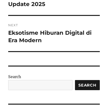
Update 2025
NEXT
Eksotisme Hiburan Digital di
Next
post:
Era Modern
Search
SEARCH