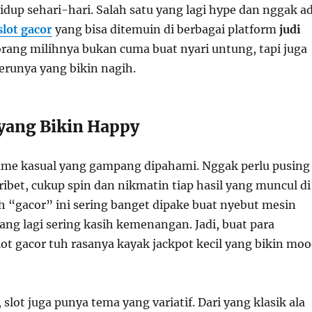
idup sehari-hari. Salah satu yang lagi hype dan nggak a
slot gacor
yang bisa ditemuin di berbagai platform
judi
orang milihnya bukan cuma buat nyari untung, tapi juga
erunya yang bikin nagih.
 yang Bikin Happy
 game kasual yang gampang dipahami. Nggak perlu pusing
 ribet, cukup spin dan nikmatin tiap hasil yang muncul di
lah “gacor” ini sering banget dipake buat nyebut mesin
ang lagi sering kasih kemenangan. Jadi, buat para
ot gacor tuh rasanya kayak jackpot kecil yang bikin mo
slot juga punya tema yang variatif. Dari yang klasik ala