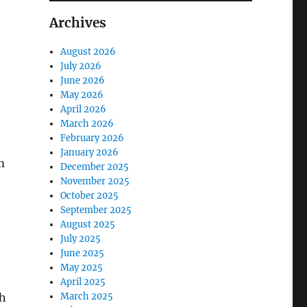
Archives
August 2026
July 2026
June 2026
May 2026
April 2026
March 2026
February 2026
January 2026
m
December 2025
November 2025
October 2025
September 2025
August 2025
July 2025
June 2025
May 2025
April 2025
ah
March 2025