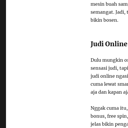
mesin buah samp
semangat. Jadi, 
bikin bosen.
Judi Online
Dulu mungkin or
sensasi judi, t
judi online ngas
cuma lewat smar
aja dan kapan aj
Nggak cuma itu,
bonus, free spi
jelas bikin pen