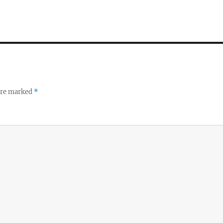
 are marked
*