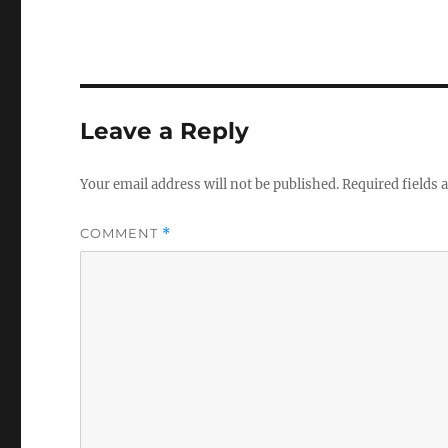
Leave a Reply
Your email address will not be published.
Required fields
COMMENT
*