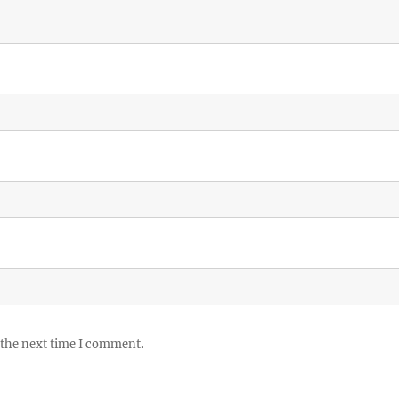
 the next time I comment.