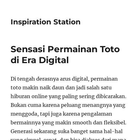
Inspiration Station
Sensasi Permainan Toto
di Era Digital
Di tengah derasnya arus digital, permainan
toto makin naik daun dan jadi salah satu
hiburan online yang paling sering dibicarakan.
Bukan cuma karena peluang menangnya yang
menggoda, tapi juga karena pengalaman
bermainnya yang makin smooth dan fleksibel.
Generasi sekarang suka banget sama hal-hal