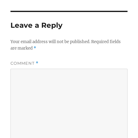
Leave a Reply
Your email address will not be published.
Required fields
are marked
*
COMMENT
*