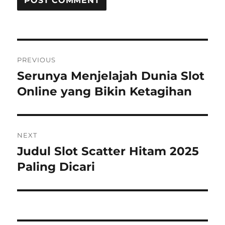
Post
PREVIOUS
navigation
Serunya Menjelajah Dunia Slot
Previous
post:
Online yang Bikin Ketagihan
NEXT
Judul Slot Scatter Hitam 2025
Next
post:
Paling Dicari