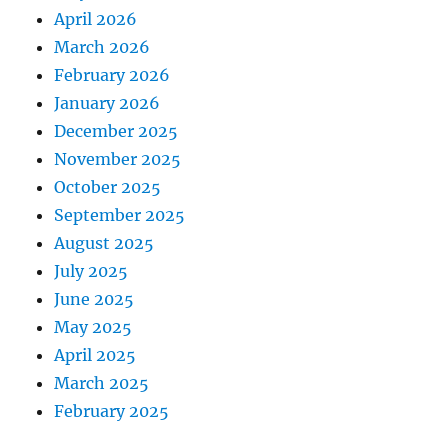
April 2026
March 2026
February 2026
January 2026
December 2025
November 2025
October 2025
September 2025
August 2025
July 2025
June 2025
May 2025
April 2025
March 2025
February 2025