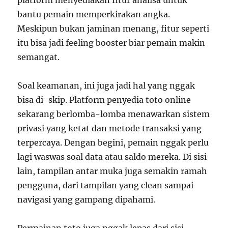
platform menyediakan fitur analisa untuk
bantu pemain memperkirakan angka.
Meskipun bukan jaminan menang, fitur seperti
itu bisa jadi feeling booster biar pemain makin
semangat.
Soal keamanan, ini juga jadi hal yang nggak
bisa di-skip. Platform penyedia toto online
sekarang berlomba-lomba menawarkan sistem
privasi yang ketat dan metode transaksi yang
terpercaya. Dengan begini, pemain nggak perlu
lagi waswas soal data atau saldo mereka. Di sisi
lain, tampilan antar muka juga semakin ramah
pengguna, dari tampilan yang clean sampai
navigasi yang gampang dipahami.