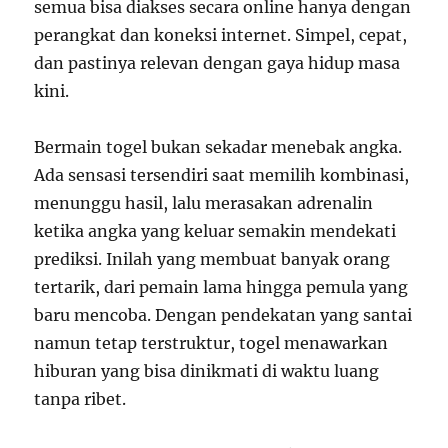
semua bisa diakses secara online hanya dengan
perangkat dan koneksi internet. Simpel, cepat,
dan pastinya relevan dengan gaya hidup masa
kini.
Bermain togel bukan sekadar menebak angka.
Ada sensasi tersendiri saat memilih kombinasi,
menunggu hasil, lalu merasakan adrenalin
ketika angka yang keluar semakin mendekati
prediksi. Inilah yang membuat banyak orang
tertarik, dari pemain lama hingga pemula yang
baru mencoba. Dengan pendekatan yang santai
namun tetap terstruktur, togel menawarkan
hiburan yang bisa dinikmati di waktu luang
tanpa ribet.