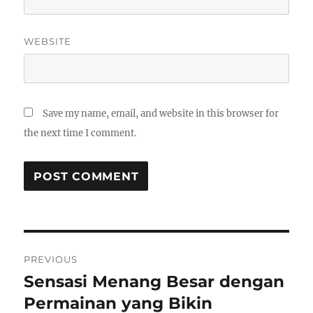
WEBSITE
Save my name, email, and website in this browser for
the next time I comment.
Post
PREVIOUS
navigation
Sensasi Menang Besar dengan
Previous
post:
Permainan yang Bikin