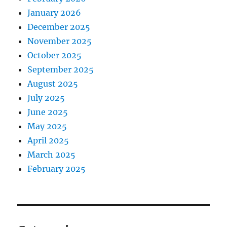
January 2026
December 2025
November 2025
October 2025
September 2025
August 2025
July 2025
June 2025
May 2025
April 2025
March 2025
February 2025