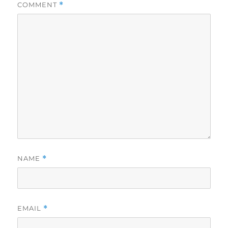
COMMENT
*
NAME
*
EMAIL
*