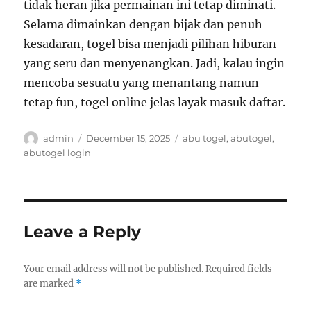
tidak heran jika permainan ini tetap diminati.
Selama dimainkan dengan bijak dan penuh
kesadaran, togel bisa menjadi pilihan hiburan
yang seru dan menyenangkan. Jadi, kalau ingin
mencoba sesuatu yang menantang namun
tetap fun, togel online jelas layak masuk daftar.
Author
Posted
Tags
admin
December 15, 2025
abu togel
,
abutogel
,
on
abutogel login
Leave a Reply
Your email address will not be published.
Required fields
are marked
*