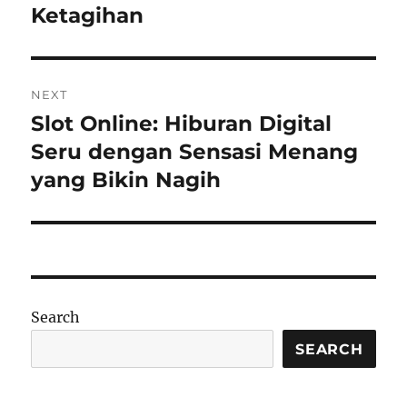
Ketagihan
NEXT
Slot Online: Hiburan Digital
Next
post:
Seru dengan Sensasi Menang
yang Bikin Nagih
Search
SEARCH