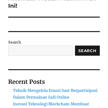
Ini!
Search
SEARCH
Recent Posts
Teknik Mengelola Emosi Saat Berpartisipasi
Dalam Permainan Judi Online
Inovasi Teknologi Blockchain Membuat