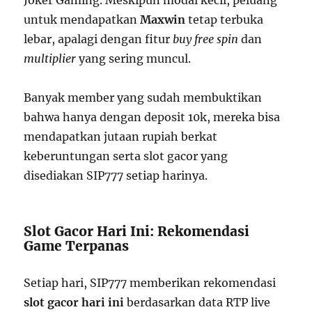
Joker Gaming. Meskipun modal kecil, peluang
untuk mendapatkan
Maxwin
tetap terbuka
lebar, apalagi dengan fitur
buy free spin
dan
multiplier
yang sering muncul.
Banyak member yang sudah membuktikan
bahwa hanya dengan deposit 10k, mereka bisa
mendapatkan jutaan rupiah berkat
keberuntungan serta slot gacor yang
disediakan SIP777 setiap harinya.
Slot Gacor Hari Ini: Rekomendasi
Game Terpanas
Setiap hari, SIP777 memberikan rekomendasi
slot gacor hari ini
berdasarkan data RTP live