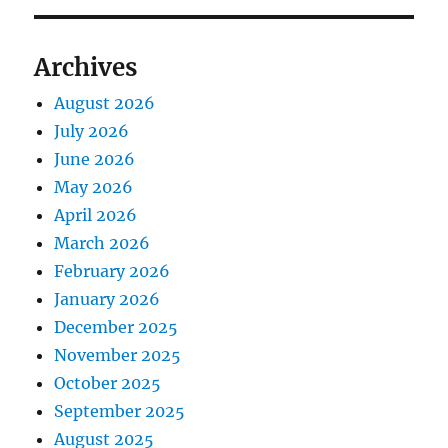
Archives
August 2026
July 2026
June 2026
May 2026
April 2026
March 2026
February 2026
January 2026
December 2025
November 2025
October 2025
September 2025
August 2025