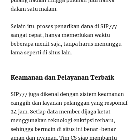
pulang hadiah hingga puluhan juta hanya
dalam satu malam.
Selain itu, proses penarikan dana di SIP777
sangat cepat, hanya memerlukan waktu
beberapa menit saja, tanpa harus menunggu
lama seperti di situs lain.
Keamanan dan Pelayanan Terbaik
SIP777 juga dikenal dengan sistem keamanan
canggih dan layanan pelanggan yang responsif
24 jam. Setiap data member dijaga ketat
menggunakan teknologi enkripsi terbaru,
sehingga bermain di situs ini benar-benar
aman dan nyaman. Tim CS siap membantu