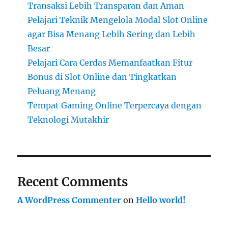
Transaksi Lebih Transparan dan Aman
Pelajari Teknik Mengelola Modal Slot Online
agar Bisa Menang Lebih Sering dan Lebih
Besar
Pelajari Cara Cerdas Memanfaatkan Fitur
Bonus di Slot Online dan Tingkatkan
Peluang Menang
Tempat Gaming Online Terpercaya dengan
Teknologi Mutakhir
Recent Comments
A WordPress Commenter
on
Hello world!